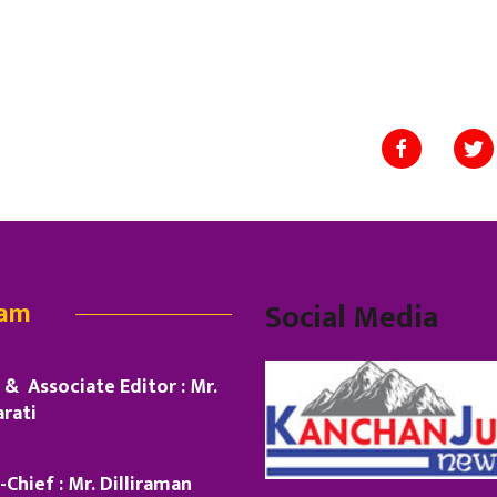
eam
Social Media
& Associate Editor : Mr.
rati
-Chief : Mr. Dilliraman