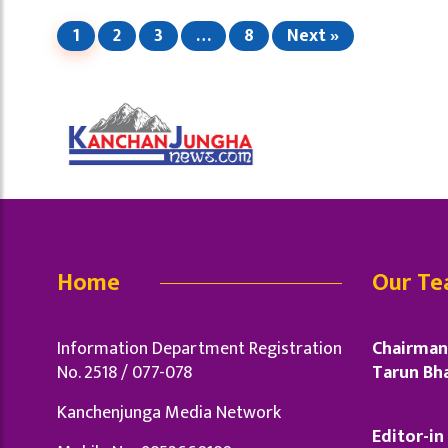
1
2
3
…
8
Next »
Home
Our T
Information Department Registration
Chairman 
No. 2518 / 077-078
Tarun Bha
Kanchenjunga Media Network
Editor-in 