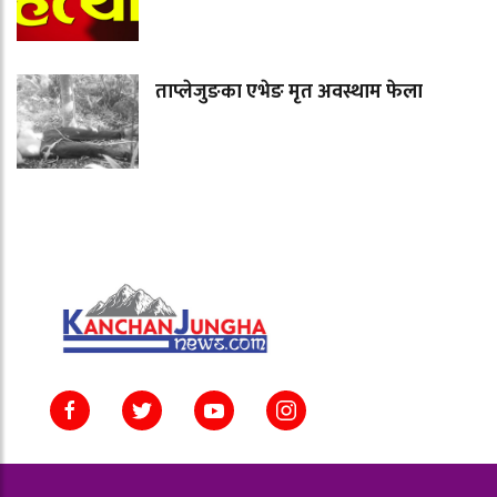
ताप्लेजुङका एभेङ मृत अवस्थाम फेला