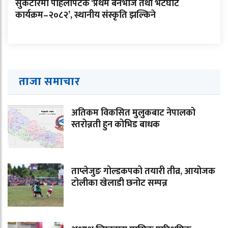
सुकेटारमा पहिलोपटक ‘प्रथम बनभोज तथा भेटघाट
कार्यक्रम–२०८२’, स्थानीय संस्कृति झल्किने
ताजा समाचार
अतिकम विकसित मुलुकबाट नेपालको
स्तरोन्नती हुन कोभिड बाधक
ताप्लेजुङ गोल्डकपको तयारी तीव्र, आयोजक
टोलीका खेलाडी छनोट सम्पन्न