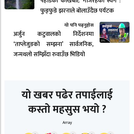
पहाडको काखबाट गर्जिरहेको स्वर्ग :
फुङ्फुङे झरनाले बोलाउँदैछ पर्यटक
यो पनि पढ्नुहोस
अर्जुन कटुवालको निर्देशनमा
‘ताप्लेजुङको सम्झना’ सार्वजनिक,
जन्मथलो सम्झिँदा रुवाउँछ भिडियो
यो खबर पढेर तपाईलाई
कस्तो महसुस भयो ?
Array