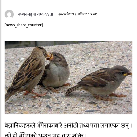
कन्चनजङ्घा सम्वाददाता
२०८० बैशाख ९, शनिबार ०७:०१
[news_share_counter]
बैज्ञानिकहरुले भँगेराकाबारे अनौठो तथ्य पत्ता लगाएका छन् ।
त्यो हो भँगेराको अद्भूत सह-वास शक्ति ।