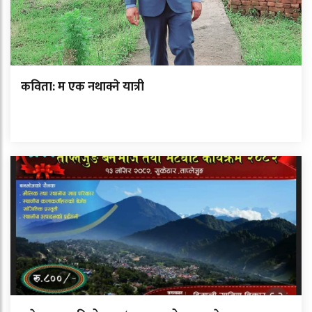
कविता: म एक नथाक्ने यात्री