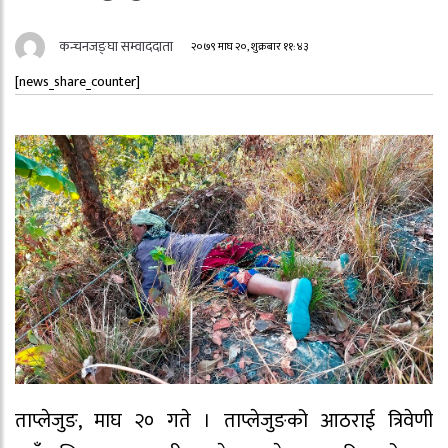
कन्चनजङ्घा सम्वाददाता
२०७९ माघ २०, शुक्रबार ११:४३
[news_share_counter]
ताप्लेजुङ, माघ २० गते । ताप्लेजुङको आठराई त्रिवेणी