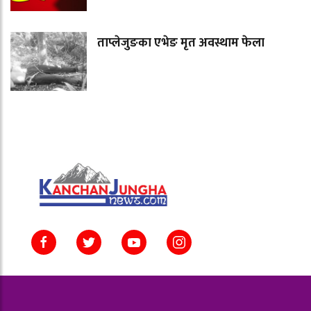
ताप्लेजुङका एभेङ मृत अवस्थाम फेला