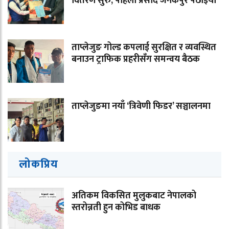
वितरण सुरु, पहिलो प्रसाद जनकपुर पठाइयो
ताप्लेजुङ गोल्ड कपलाई सुरक्षित र व्यवस्थित
बनाउन ट्राफिक प्रहरीसँग समन्वय बैठक
ताप्लेजुङमा नयाँ ‘त्रिवेणी फिडर’ सञ्चालनमा
लोकप्रिय
अतिकम विकसित मुलुकबाट नेपालको
स्तरोन्नती हुन कोभिड बाधक