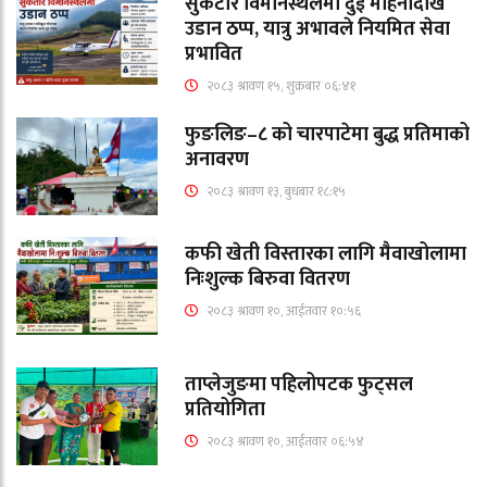
सुकेटार विमानस्थलमा दुई महिनादेखि
उडान ठप्प, यात्रु अभावले नियमित सेवा
प्रभावित
२०८३ श्रावण १५, शुक्रबार ०६:४१
फुङलिङ–८ को चारपाटेमा बुद्ध प्रतिमाको
अनावरण
२०८३ श्रावण १३, बुधबार १८:१५
कफी खेती विस्तारका लागि मैवाखोलामा
निःशुल्क बिरुवा वितरण
२०८३ श्रावण १०, आईतवार १०:५६
ताप्लेजुङमा पहिलोपटक फुट्सल
प्रतियोगिता
२०८३ श्रावण १०, आईतवार ०६:५४