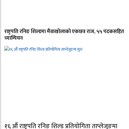
राष्ट्रपति रनिङ शिल्डमा मैवाखोलाको एकछत्र राज, ५५ पदकसहित
च्याम्पियन
१६ औँ राष्ट्रपति रनिङ शिल्ड प्रतियोगिता ताप्लेजुङमा