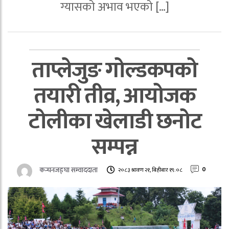
ग्यासको अभाव भएको […]
ताप्लेजुङ गोल्डकपको
तयारी तीव्र, आयोजक
टोलीका खेलाडी छनोट
सम्पन्न
कन्चनजङ्घा सम्वाददाता
0
२०८३ श्रावण २१, बिहीबार १९:०८