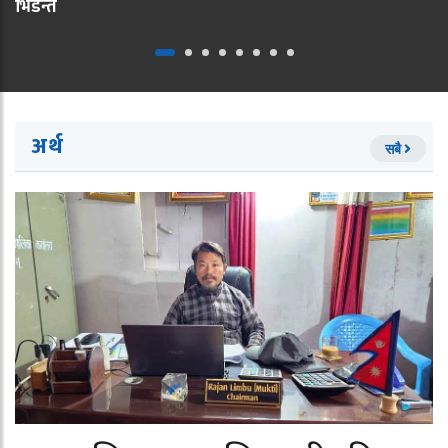
भिडन्त
अर्थ
सबै