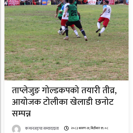
ताप्लेजुङ गोल्डकपको तयारी तीव्र,
आयोजक टोलीका खेलाडी छनोट
सम्पन्न
कन्चनजङ्घा सम्वाददाता
२०८३ श्रावण २१, बिहीबार १९:०८