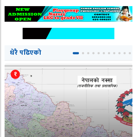
धेरै पढिएको
१