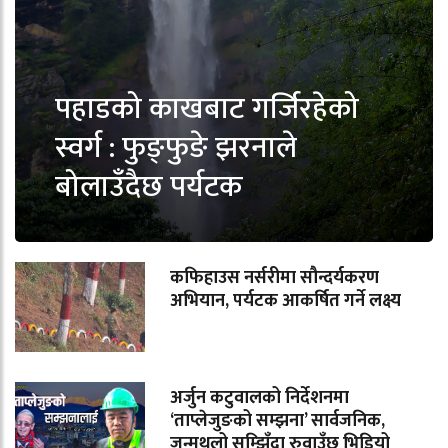
पहाडको काखबाट गर्जिरहेको
स्वर्ग : फुङ्फुङे झरनाले
बोलाउँदैछ पर्यटक
कफिहाउस नर्सरीमा सौन्दर्यकरण
अभियान, पर्यटक आकर्षित गर्ने लक्ष्य
अर्जुन कटुवालको निर्देशनमा
‘ताप्लेजुङको सम्झना’ सार्वजनिक,
जन्मथलो सम्झिँदा रुवाउँछ भिडियो