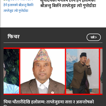
सूर्योदयको मनोरम दृश्य हेर्न इलामको
श्रीअन्तु बिर्सने ताप्लेजुङ त्यो गुप्तेडाँडा
फिचर
सबै
चिया चौतारीदेखि हलोसम्म: ताप्लेजुङमा सत्ता र असन्तोषको