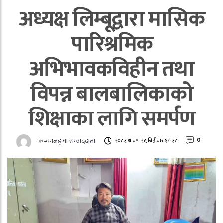
अध्यक्ष लिम्बूद्वारा मासिक
पारिश्रमिक
अभिभावकविहीन तथा
विपन्न बालबालिकाको
शिक्षाका लागि समर्पण
कन्चनजङ्घा सम्वाददाता
0
२०८३ श्रावण २१, बिहीबार १८:३८