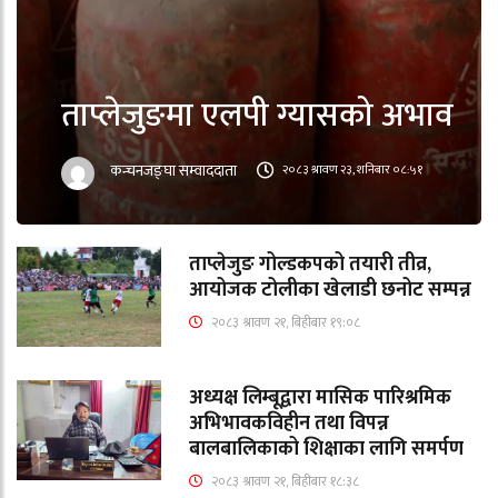
ताप्लेजुङमा एलपी ग्यासको अभाव
कन्चनजङ्घा सम्वाददाता
२०८३ श्रावण २३, शनिबार ०८:५१
ताप्लेजुङ गोल्डकपको तयारी तीव्र,
आयोजक टोलीका खेलाडी छनोट सम्पन्न
२०८३ श्रावण २१, बिहीबार १९:०८
अध्यक्ष लिम्बूद्वारा मासिक पारिश्रमिक
अभिभावकविहीन तथा विपन्न
बालबालिकाको शिक्षाका लागि समर्पण
२०८३ श्रावण २१, बिहीबार १८:३८