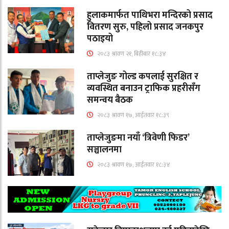
हुलाकमार्फत पाथिभरा मन्दिरको प्रसाद
वितरण सुरु, पहिलो प्रसाद जनकपुर
पठाइयो
२०८३ श्रावण २१, बिहीबार १८:३४
ताप्लेजुङ गोल्ड कपलाई सुरक्षित र
व्यवस्थित बनाउन ट्राफिक प्रहरीसँग
समन्वय बैठक
२०८३ श्रावण १७, आईतवार १८:३९
ताप्लेजुङमा नयाँ ‘त्रिवेणी फिडर’
सञ्चालनमा
२०८३ श्रावण १७, आईतवार १८:३४