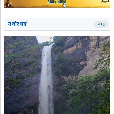
मनोरञ्जन
सबै