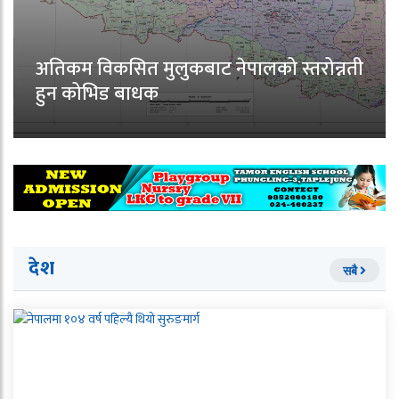
अतिकम विकसित मुलुकबाट नेपालको स्तरोन्नती
हुन कोभिड बाधक
देश
सबै