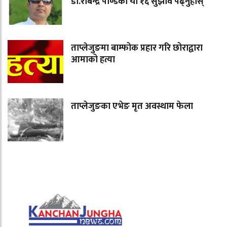
डा.रबिन्द्र पाण्डेका यी १६ सुझाव पढ्नुहोस्
ताप्लेजुङमा बाम्फोक प्रहार गरि छोराद्वारा
आमाको हत्या
ताप्लेजुङका एभेङ मृत अवस्थाम फेला