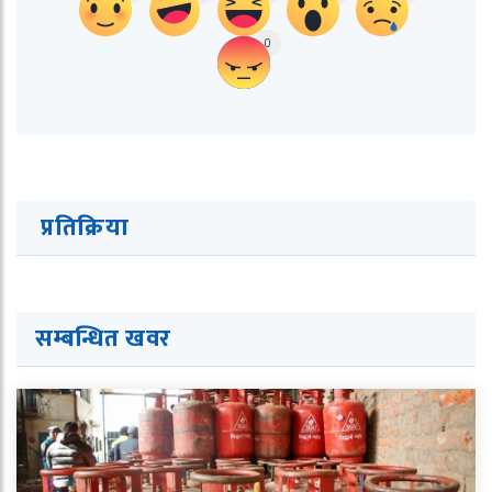
0
प्रतिक्रिया
सम्बन्धित ख
व
र