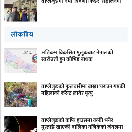
ताप्लेजुङमा नयाँ ‘त्रिवेणी फिडर’ सञ्चालनमा
लोकप्रिय
अतिकम विकसित मुलुकबाट नेपालको
स्तरोन्नती हुन कोभिड बाधक
ताप्लेजुङको फुलबारीमा बाख्रा चराउन गएकी
महिलाको करेन्ट लागेर मृत्यु
ताप्लेजुङको कफि हाउसमा कफी भनेर
मुस्ताङे खाएकी बालिका नजिकैको जंगलमा