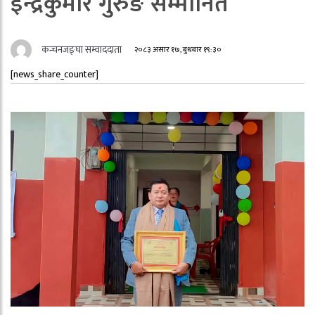
इन्द्रकुमार गुरुङ सम्मानित
कन्चनजङ्घा सम्वाददाता
२०८३ असार १७, बुधबार १९:३०
[news_share_counter]