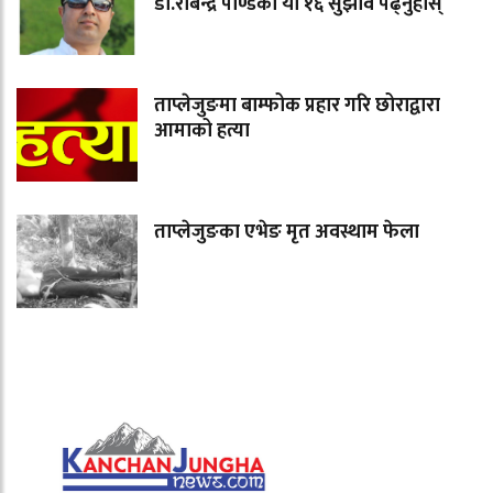
डा.रबिन्द्र पाण्डेका यी १६ सुझाव पढ्नुहोस्
ताप्लेजुङमा बाम्फोक प्रहार गरि छोराद्वारा
आमाको हत्या
ताप्लेजुङका एभेङ मृत अवस्थाम फेला