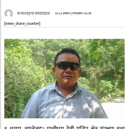
कन्चनजङ्घा सम्वाददाता
२०८३ असार ९, मंगलवार ०७:११
[news_share_counter]