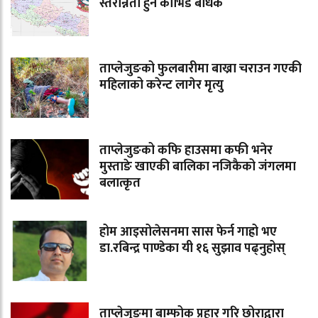
स्तरोन्नती हुन कोभिड बाधक
ताप्लेजुङको फुलबारीमा बाख्रा चराउन गएकी
महिलाको करेन्ट लागेर मृत्यु
ताप्लेजुङको कफि हाउसमा कफी भनेर
मुस्ताङे खाएकी बालिका नजिकैको जंगलमा
बलात्कृत
होम आइसोलेसनमा सास फेर्न गाह्रो भए
डा.रबिन्द्र पाण्डेका यी १६ सुझाव पढ्नुहोस्
ताप्लेजुङमा बाम्फोक प्रहार गरि छोराद्वारा