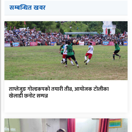
सम्बन्धित ख
व
र
ताप्लेजुङ गोल्डकपको तयारी तीव्र, आयोजक टोलीका
खेलाडी छनोट सम्पन्न