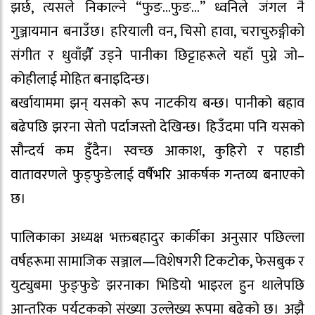
झर्छ, त्यसले निकाल्ने “फुङ…फुङ…” ध्वनिले जंगल नै
गुञ्जायमान बनाउँछ। हरियाली वन, चिसो हावा, चराचुरुङ्गीको
संगीत र धुवाँझैँ उड्ने पानीका छिट्टाहरूले यहाँ पुग्ने जो–
कोहीलाई मोहित बनाइदिन्छ।
बर्खायाममा झन् यसको रूप नाटकीय बन्छ। पानीको बहाव
बढेपछि झरना सेतो पर्दाजस्तो देखिन्छ। हिउँदमा पनि यसको
सौन्दर्य कम हुँदैन। स्वच्छ आकाश, कुहिरो र पहाडी
वातावरणले फुङ्फुङेलाई वर्षैभरि आकर्षक गन्तव्य बनाएको
छ।
पालिकाका अध्यक्ष भक्तबहादुर कार्कीका अनुसार पछिल्ला
वर्षहरूमा सामाजिक सञ्जाल—विशेषगरी टिकटोक, फेसबुक र
युट्युबमा फुङ्फुङे झरनाका भिडियो भाइरल हुन थालेपछि
आन्तरिक पर्यटकको संख्या उल्लेख्य रूपमा बढेको छ। अझै