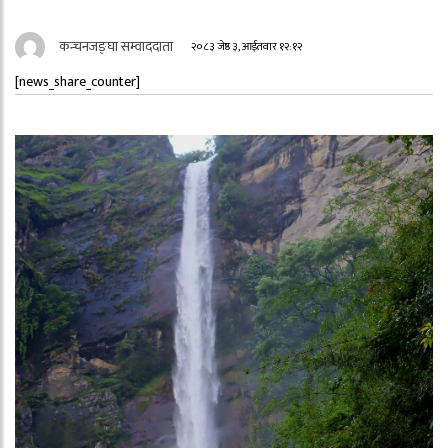
कन्चनजङ्घा सम्वाददाता
२०८३ जेष्ठ ३, आईतवार १२:१२
[news_share_counter]