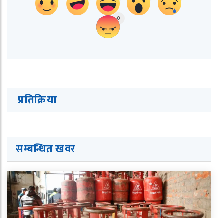
0
प्रतिक्रिया
सम्बन्धित ख
व
र