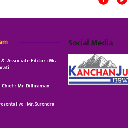
eam
Social Media
& Associate Editor : Mr.
rati
-Chief : Mr. Dilliraman
esentative : Mr. Surendra