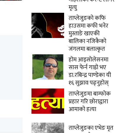
मृत्यु
ताप्लेजुङको कफि
हाउसमा कफी भनेर
मुस्ताङे खाएकी
बालिका नजिकैको
जंगलमा बलात्कृत
होम आइसोलेसनमा
सास फेर्न गाह्रो भए
डा.रबिन्द्र पाण्डेका यी
१६ सुझाव पढ्नुहोस्
ताप्लेजुङमा बाम्फोक
प्रहार गरि छोराद्वारा
आमाको हत्या
ताप्लेजुङका एभेङ मृत