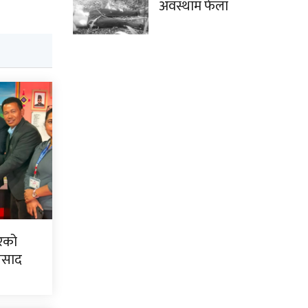
अवस्थाम फेला
िरको
्रसाद