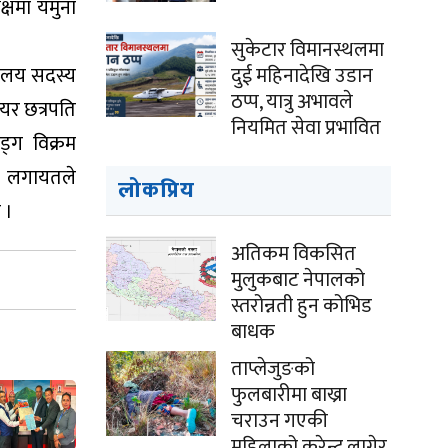
्षमा यमुना
सुकेटार विमानस्थलमा
दुई महिनादेखि उडान
वालय सदस्य
ठप्प, यात्रु अभावले
मेयर छत्रपति
नियमित सेवा प्रभावित
ड्ग विक्रम
ईं लगायतले
लोकप्रिय
 ।
अतिकम विकसित
मुलुकबाट नेपालको
स्तरोन्नती हुन कोभिड
बाधक
ताप्लेजुङको
फुलबारीमा बाख्रा
चराउन गएकी
महिलाको करेन्ट लागेर