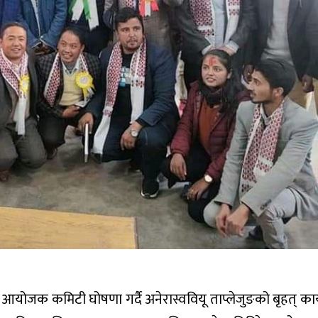
आयोजक कमिटी घोषणा गर्दै अनेरास्ववियू ताप्लेजुङको बृहत् कार्