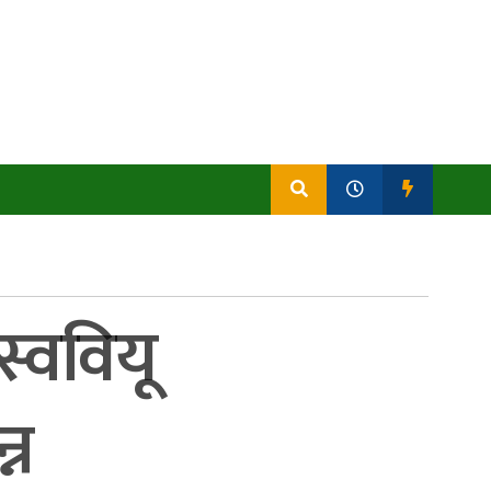
स्ववियू
्न