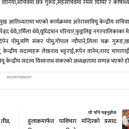
 वानिया,सचिवमा छत्र गुरूङ,सहसचिवमा रमेस घिमिरे र कोषाध्यक
रमुख आतिथ्यतामा भएको कार्यक्रममा अनेरास्ववियू केन्द्रीय सचि
पेन्र्द थेवे,उर्मिला थेवे,वुध्दिमान परियार,फुङ्गलिङ्ग नगरपालिकाका 
िपेन पोमु,मणि संकर पोमु,गोपाल न्यौपाने,लिला चक्र गुरूङ,ख
 केन्द्रीय सदस्यहरू लेखनाथ भट्टराई,रूपेन वानेम,नारद चापागा
ियू केन्द्रीय सदस्य विस्वनाथ संकरको अध्यक्षतामा सम्पन्न भएको हो
यो पनि पढ्नुहोस
व्र,
हुलाकमार्फत पाथिभरा मन्दिरको प्रसाद