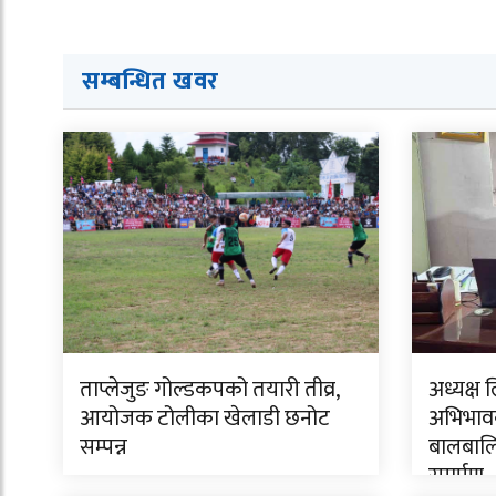
सम्बन्धित ख
व
र
ताप्लेजुङ गोल्डकपको तयारी तीव्र,
अध्यक्ष 
आयोजक टोलीका खेलाडी छनोट
अभिभावक
सम्पन्न
बालबालि
समर्पण