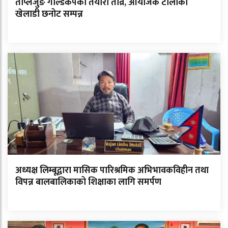
ताप्लेजुङ गोल्डकपको तयारी तीव्र, आयोजक टोलीका
खेलाडी छनोट सम्पन्न
अध्यक्ष लिम्बूद्वारा मासिक पारिश्रमिक अभिभावकविहीन तथा
विपन्न बालबालिकाको शिक्षाका लागि समर्पण