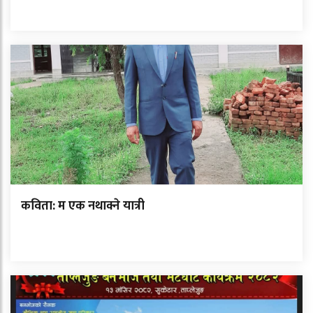
कविता: म एक नथाक्ने यात्री