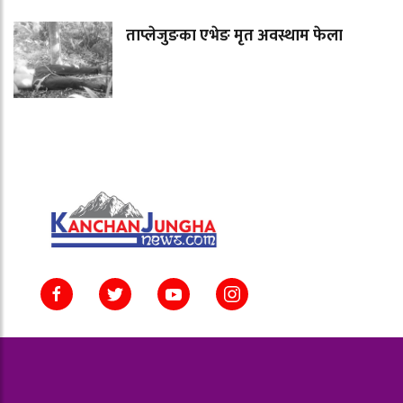
ताप्लेजुङका एभेङ मृत अवस्थाम फेला