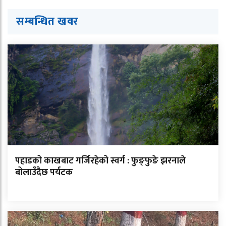
सम्बन्धित ख
व
र
पहाडको काखबाट गर्जिरहेको स्वर्ग : फुङ्फुङे झरनाले
बोलाउँदैछ पर्यटक