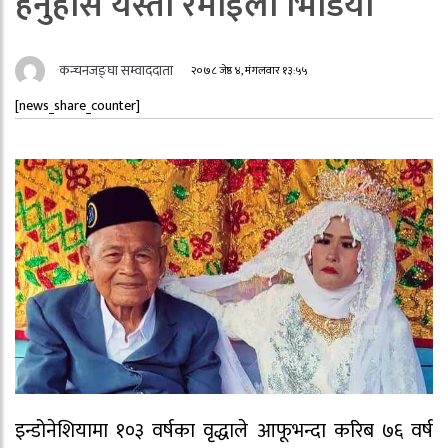
हेर्नुहोस यस्तो रमाईलो भिडियो
कन्चनजङ्घा सम्वाददाता
२०७८ जेष्ठ ४, मंगलवार १३:५५
[news_share_counter]
इन्डोनेशियामा १०३ वर्षका वृद्धाले आफूभन्दा करिब ७६ वर्ष