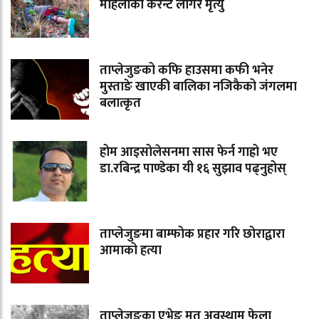
महिलाको करेन्ट लागेर मृत्यु
ताप्लेजुङको कफि हाउसमा कफी भनेर
मुस्ताङे खाएकी बालिका नजिकैको जंगलमा
बलात्कृत
होम आइसोलेसनमा सास फेर्न गाह्रो भए
डा.रबिन्द्र पाण्डेका यी १६ सुझाव पढ्नुहोस्
ताप्लेजुङमा बाम्फोक प्रहार गरि छोराद्वारा
आमाको हत्या
ताप्लेजुङका एभेङ मृत अवस्थाम फेला