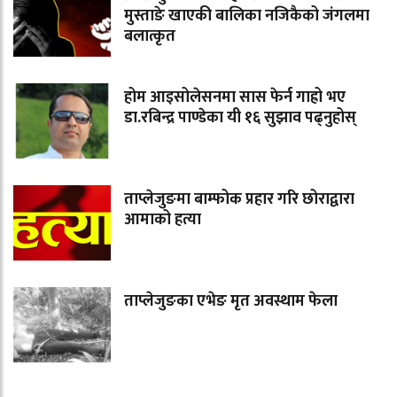
मुस्ताङे खाएकी बालिका नजिकैको जंगलमा
बलात्कृत
होम आइसोलेसनमा सास फेर्न गाह्रो भए
डा.रबिन्द्र पाण्डेका यी १६ सुझाव पढ्नुहोस्
ताप्लेजुङमा बाम्फोक प्रहार गरि छोराद्वारा
आमाको हत्या
ताप्लेजुङका एभेङ मृत अवस्थाम फेला