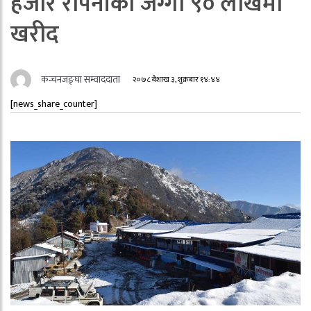
हजार रोपनीको जग्गा ९० लाखमा
खरीद
कन्चनजङ्घा सम्वाददाता
२०७८ बैशाख ३, शुक्रबार १४:४४
[news_share_counter]