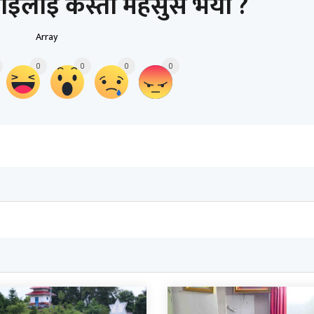
ाईलाई कस्तो महसुस भयो ?
Array
0
0
0
0