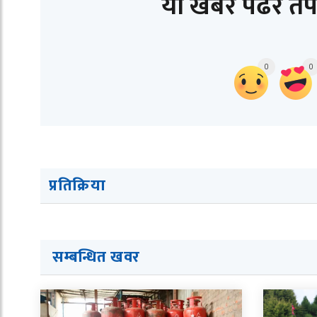
यो खबर पढेर तप
0
0
प्रतिक्रिया
सम्बन्धित ख
व
र