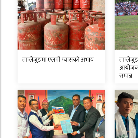
ताप्लेजुङमा एलपी ग्यासको अभाव
ताप्लेजु
आयोजक 
सम्पन्न