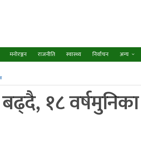
मनोरञ्जन
राजनीति
स्वास्थ्य
निर्वाचन
अन्य
मा
बढ्दै, १८ वर्षमुनि