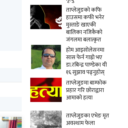
ताप्लेजुङको कफि
हाउसमा कफी भनेर
मुस्ताङे खाएकी
बालिका नजिकैको
जंगलमा बलात्कृत
होम आइसोलेसनमा
सास फेर्न गाह्रो भए
डा.रबिन्द्र पाण्डेका यी
१६ सुझाव पढ्नुहोस्
ताप्लेजुङमा बाम्फोक
प्रहार गरि छोराद्वारा
आमाको हत्या
ताप्लेजुङका एभेङ मृत
अवस्थाम फेला