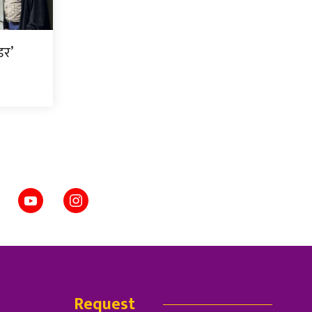
डर’
Request