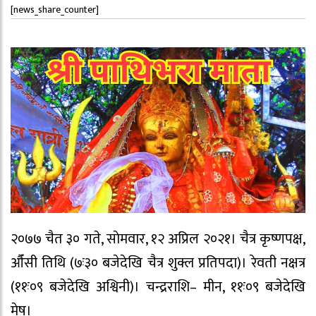
[news_share_counter]
२०७७ चैत ३० गते, साेमवार, १२ अप्रिल २०२१। चैत्र कृष्णपक्ष,
औँसी तिथि (७ः३० बजेदेखि चैत्र शुक्ल प्रतिपदा)। रेवती नक्षत्र
(११ः०९ बजेदेखि अश्विनी)। चन्द्रराशि– मीन, ११ः०९ बजेदेखि
मेष।