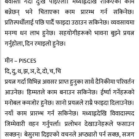
बेवास्ता गर्दा दु:ख पाइएला। मध्याह्नदेखि रोकिएका काम
बन्नेछन् भने चिताएका काम प्रारम्भ गर्न सकिनेछ।
प्रतिस्पर्धीलाई पछि पार्दै फाइदा उठाउन सकिनेछ। व्यवसायमा
मनग्य धन लाभ हुनेछ। सहयोगीहरूको भावना बुझ्ने प्रयत्न
गर्नुहोला, दिन रमाइलो हुनेछ।
मीन – PISCES
दि, दु, थ, झ, ञ, दे, दो, च, चि
प्रयत्न गर्दा विभिन्न अवसर प्राप्त हुनुका साथै दैनिकीमा परिवर्तन
आउनेछ। हिम्मतले काम बनाउन सकिनेछ। ईर्ष्या गर्नेहरूको
मनोबल कमजोर हुनेछ। सानो प्रयत्नले राम्रै फाइदा दिलाउनेछ।
नयाँ काम प्रारम्भ गर्न सकिनेछ। मध्याह्नदेखि विवादास्पद
जिम्मेवारी वहन गर्नुपर्ला। प्रलोभन देखाउनेहरूले फसाउन
सक्छन्। बेसुरमा दिइएको वचनले अप्ठ्यारो पर्न सक्छ, सजग