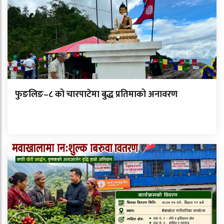
फुङलिङ–८ को चारपाटेमा बुद्ध प्रतिमाको अनावरण