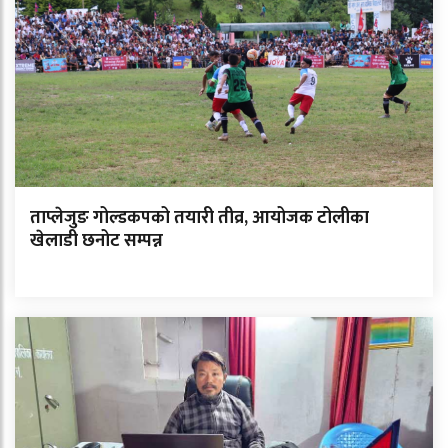
ताप्लेजुङ गोल्डकपको तयारी तीव्र, आयोजक टोलीका
खेलाडी छनोट सम्पन्न