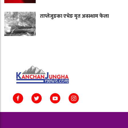
ताप्लेजुङका एभेङ मृत अवस्थाम फेला