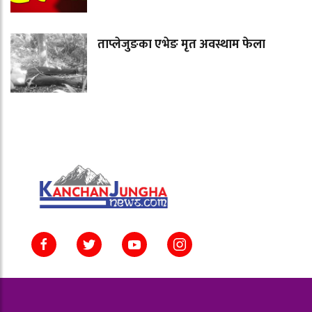
ताप्लेजुङका एभेङ मृत अवस्थाम फेला