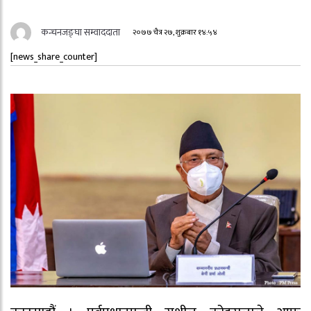
कन्चनजङ्घा सम्वाददाता
२०७७ चैत्र २७, शुक्रबार १४:५४
[news_share_counter]