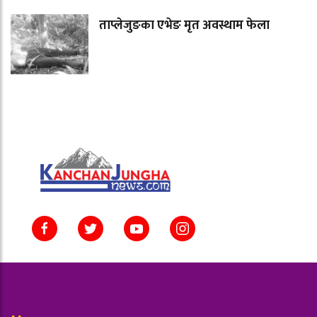
ताप्लेजुङका एभेङ मृत अवस्थाम फेला