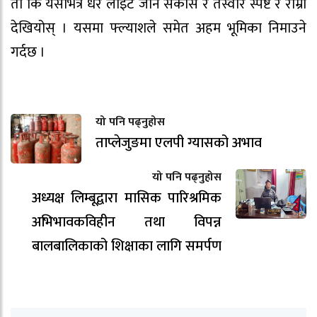
ता कि यसभित्र धेरै लाइट जान सकोस र तस्वीर स्पष्ट र राम्रो
देखियोस् । यसमा फ्ल्याशले समेत अहम भूमिका निमाउने
गर्दछ ।
यो पनि पढ्नुहोस
ताप्लेजुङमा एलपी ग्यासको अभाव
यो पनि पढ्नुहोस
अध्यक्ष लिम्बूद्वारा मासिक पारिश्रमिक
अभिभावकविहीन तथा विपन्न
बालबालिकाको शिक्षाका लागि समर्पण