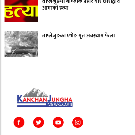
ताप्लेजुङमा बाम्फोक प्रहार गरि छोराद्वारा
आमाको हत्या
ताप्लेजुङका एभेङ मृत अवस्थाम फेला