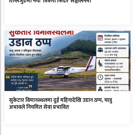
ताप्लेजुङमा नयाँ ‘त्रिवेणी फिडर’ सञ्चालनमा
सुकेटार विमानस्थलमा दुई महिनादेखि उडान ठप्प, यात्रु
अभावले नियमित सेवा प्रभावित