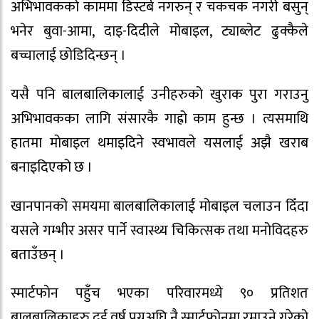
अभिभावकको काममा डिस्टर्ब नगरुन् र चकचक नगरी बसुन्
भनेर बुवा-आमा, दाइ-दिदीले मोबाइल, ट्याब्लेट ढुक्कैले
बच्चालाई छोडिदिन्छन् ।
यसै पनि बालबालिकालाई उनीहरुको खुराक पुरा गराउनु
अभिभावकका लागि संसारकै गाह्रो काम हुन्छ । त्यसमाथि
हातमा मोबाइल थमाइदिने स्वभावले यसलाई अझै खराब
बनाइदिएको छ ।
खानपानको समयमा बालबालिकालाई मोबाइल चलाउन दिँदा
यसले गम्भीर असर पार्ने स्वास्थ्य चिकित्सक तथा मनोविदहरु
बताउँछन् ।
स्मार्टफाेन पहुँच भएका परिवारमध्ये ९० प्रतिशत
बालबालिकाहरु दुई वर्ष पुग्नुअघि नै स्मार्टफोनमा रमाउने गरेको