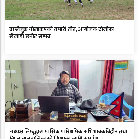
ताप्लेजुङ गोल्डकपको तयारी तीव्र, आयोजक टोलीका
खेलाडी छनोट सम्पन्न
अध्यक्ष लिम्बूद्वारा मासिक पारिश्रमिक अभिभावकविहीन तथा
विपन्न बालबालिकाको शिक्षाका लागि समर्पण