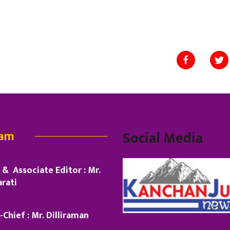
eam
Social Media
& Associate Editor : Mr.
rati
-Chief : Mr. Dilliraman