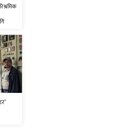
ारिश्रमिक
गि
डर’