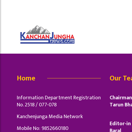
Home
Our T
Information Department Registration
Chairman 
No. 2518 / 077-078
Tarun Bha
Kanchenjunga Media Network
Editor-in 
Mobile No: 9852660180
Baral