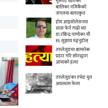
मुस्ताङे खाएकी
बालिका नजिकैको
जंगलमा बलात्कृत
होम आइसोलेसनमा
सास फेर्न गाह्रो भए
डा.रबिन्द्र पाण्डेका यी
१६ सुझाव पढ्नुहोस्
ताप्लेजुङमा बाम्फोक
प्रहार गरि छोराद्वारा
आमाको हत्या
ताप्लेजुङका एभेङ मृत
अवस्थाम फेला