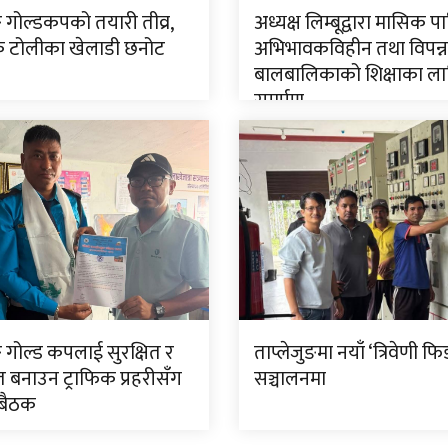
ङ गोल्डकपको तयारी तीव्र,
अध्यक्ष लिम्बूद्वारा मासिक प
टोलीका खेलाडी छनोट
अभिभावकविहीन तथा विपन्न
बालबालिकाको शिक्षाका ला
समर्पण
ङ गोल्ड कपलाई सुरक्षित र
ताप्लेजुङमा नयाँ ‘त्रिवेणी फि
त बनाउन ट्राफिक प्रहरीसँग
सञ्चालनमा
 बैठक