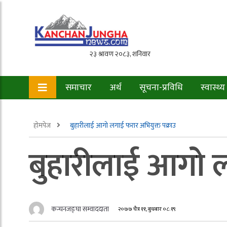
समाचार
अर्थ
सूचना-प्रविधि
स्वास्थ्य
होमपेज
बुहारीलाई आगो लगाई फरार अभियुक्त पक्राउ
बुहारीलाई आगो ल
कन्चनजङ्घा सम्वाददाता
२०७७ चैत्र ११, बुधबार ०८:१९