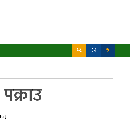
पक्राउ
ter]