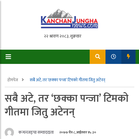
होमपेज
सबै अटे, तर ‘छक्का पन्जा’ टिमको गीतमा जितु अटेनन्
सबै अटे, तर ‘छक्का पन्जा’ टिमको
गीतमा जितु अटेनन्
कन्चनजङ्घा सम्वाददाता
२०७७ चैत्र ८, आईतवार १५:३०