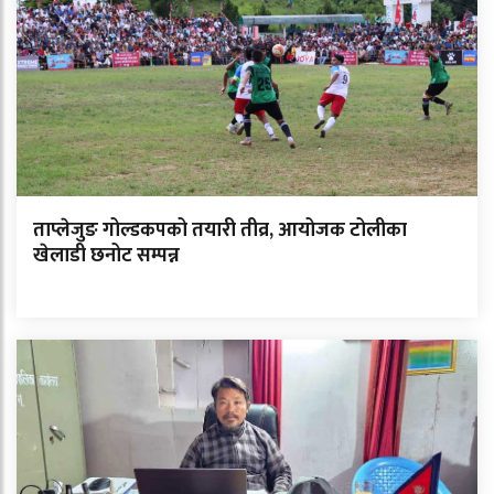
ताप्लेजुङ गोल्डकपको तयारी तीव्र, आयोजक टोलीका
खेलाडी छनोट सम्पन्न