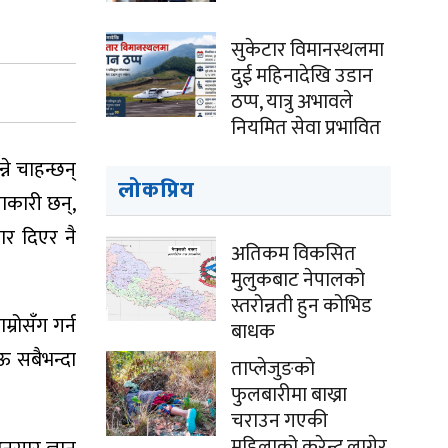
सुकेटार विमानस्थलमा
दुई महिनादेखि उडान
ठप्प, यात्रु अभावले
नियमित सेवा प्रभावित
े चाहन्छन्
लोकप्रिय
ञाकारी छन्,
ार दिएर नै
अतिकम विकसित
मुलुकबाट नेपालको
स्तरोन्नती हुन कोभिड
रोसँग गर्न
बाधक
 ऊ सबैभन्दा
ताप्लेजुङको
फुलबारीमा बाख्रा
चराउन गएकी
महिलाको करेन्ट लागेर