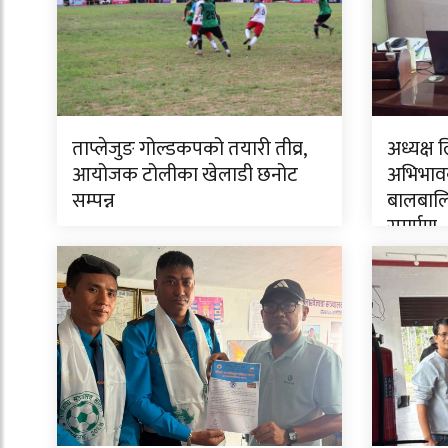
ताप्लेजुङ गोल्डकपको तयारी तीव्र,
अध्यक्ष 
आयोजक टोलीका खेलाडी छनोट
अभिभावक
सम्पन्न
बालबालि
समर्पण