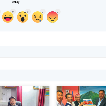
Array
0
0
0
0