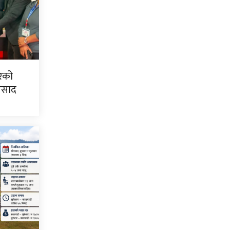
िरको
्रसाद