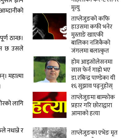
नुसार ज्ञान
मृत्यु
 आम्दानीको
ताप्लेजुङको कफि
हाउसमा कफी भनेर
मुस्ताङे खाएकी
र्ण ठान्छ।
बालिका नजिकैको
धन छ उसले
जंगलमा बलात्कृत
होम आइसोलेसनमा
सास फेर्न गाह्रो भए
न्। महात्मा
डा.रबिन्द्र पाण्डेका यी
१६ सुझाव पढ्नुहोस्
।
ताप्लेजुङमा बाम्फोक
 शरीरको लागि
प्रहार गरि छोराद्वारा
आमाको हत्या
े नधान्ने र
ताप्लेजुङका एभेङ मृत