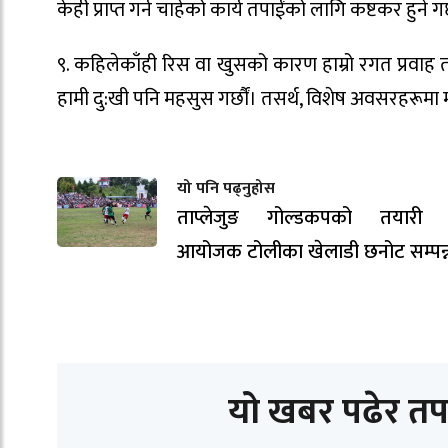
केही प्राप्त गर्न चाहेको कार्य तपाईंको लागि कष्टकर हुने गर
९‍. कहिलेकाँही रिस वा खुसको कारण हाम्रो रगत प्रवाह तीव्
हामी दु:खी पनि महसुस गर्छौं। तसर्थ, विशेष अवसरहरूमा मन्
यो पनि पढ्नुहोस
ताप्लेजुङ गोल्डकपको तयारी ती
आयोजक टोलीका खेलाडी छनोट सम्पन्
यो खबर पढेर तप