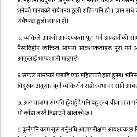
४. महात्मा विदुरका अनुसार ज्ञान भनेको केवल मानिसमा हु
भनेको मानवको सबैभन्दा ठूलो शक्ति पनि हो । ज्ञान सध
सबैभन्दा ठूलो साधन हो।
५. व्यक्तिले आफ्नो आवश्यकता पूरा गर्न आम्दानीको सा
पैसाविहीन व्यक्तिले आफ्ना आवश्यकताहरू पूरा गर
आफूलाई भाग्यशाली मान्नुपर्छ।
६. सफल मान्छेको पछाडि एक महिलाको हात हुन्छ। भनिन्छ क
विदुरका अनुसार कुनै व्यक्तिसँग राम्रो स्वभाव र राम्रो आ
७. अल्पमात्रामा सम्पत्ति हुँदाहुँदै पनि बहुमूल्य चीज प्राप्
यो काँडा जस्तै बिझाउने खालको छ ।
८‍. कुनैपनि काम सुरू गर्नुअघि आत्मपरीक्षण आवश्यक छ कि