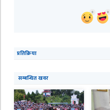
0
0
प्रतिक्रिया
सम्बन्धित ख
व
र