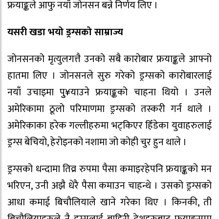
फ्रयाङ्कले आफु नयाँ जोनसन बन्ने निर्णय लिए ।
यसरी खडा भयो ड्रग्सको साम्राज्य
जोनसनको मृत्युलगत्तै उनको सबै कारोबार फ्रयाङ्कले आफ्नो
हातमा लिए । जोनसनले सुरु गरेको ड्रग्सको कारोबारलाई
नयाँ उचाइमा पुु¥याउने फ्रयाङ्कको चाहना थियो । उनले
अमेरिकामा ठूलो परिमाणमा ड्रग्सको तस्करी गर्न थाले ।
अमेरिकाका हरेक गल्लीहरुमा भट्किएर हिँडेका युवाहरुलाई
ड्रग्स बेचियो, हेरोइनको नशामा जो कोही चुर हुन थाले ।
ड्रग्सको धन्दामा तिव्र रुपमा पैसा कमाइरहेपनि फ्रयाङ्कको मन
भरिएन, उनी अझै धेरै पैसा कमाउन चाहन्थे । उसको ड्रग्सको
आधा कमाई बिचौलियाले खाने गरेका थिए । किनकी, ती
बिचौलियाहरुले नै ड्रग्सलाई बाहिरी देशहरुबाट फ्रयाङ्कसम्म