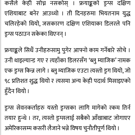
कसैले केही सोच्न नसकोस् । फ्रयाङ्कको ड्रग्स दक्षिण
एशियाबाट बनेर आउथ्यो । ती दिनहरुमा भियतनाम युद्ध
चलिरहेको थियो, जसकारण दक्षिण एशियाका डिलरले पनि
ड्रग्स पठाउन सकेका थिएनन् ।
फ्रयाङ्कले सिधैं उनीहरुसामु पुगेर आफ्नो काम गर्नेबारे सोचे ।
उनी थाइल्यान्ड गए र त्यहाँका डिलरसँग ‘ब्लु म्याजिक’ नामक
एक ड्रग्स किन्न लागे । ब्लु म्याजिक एउटा त्यस्तो ड्रग थियो, जो
९८ प्रतिशत शुद्ध थियो र त्यसमा अन्य केही पदार्थ मिसाइएको
हुँदैन थियो ।
ड्रग्स सेवनकर्ताहरु यस्तो ड्रग्सका लागि मागेको रकम तिर्न
तयार हुन्थे । तर, त्यस्तो ड्रग्सलाई सबैको आँखाबाट जोगाएर
अमेरिकासम्म कसरी लैजाने भन्ने विषय चुनौतीपूर्ण थियो ।