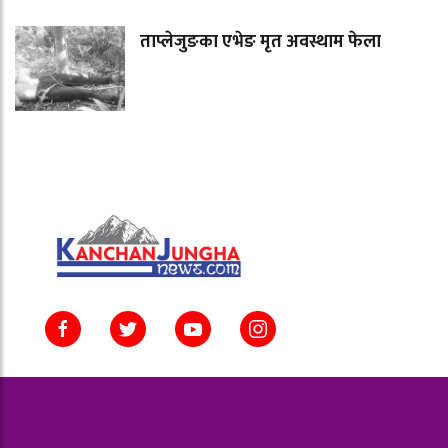
ताप्लेजुङका एभेङ मृत अवस्थाम फेला