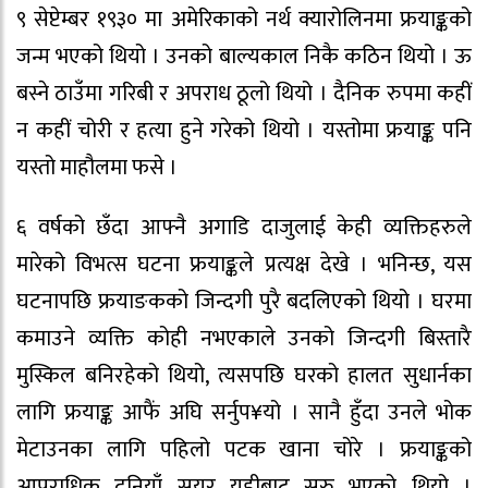
९ सेप्टेम्बर १९३० मा अमेरिकाको नर्थ क्यारोलिनमा फ्रयाङ्कको
जन्म भएको थियो । उनको बाल्यकाल निकै कठिन थियो । ऊ
बस्ने ठाउँमा गरिबी र अपराध ठूलो थियो । दैनिक रुपमा कहीं
न कहीं चोरी र हत्या हुने गरेको थियो । यस्तोमा फ्रयाङ्क पनि
यस्तो माहौलमा फसे ।
६ वर्षको छँदा आफ्नै अगाडि दाजुलाई केही व्यक्तिहरुले
मारेको विभत्स घटना फ्रयाङ्कले प्रत्यक्ष देखे । भनिन्छ, यस
घटनापछि फ्रयाङकको जिन्दगी पुरै बदलिएको थियो । घरमा
कमाउने व्यक्ति कोही नभएकाले उनको जिन्दगी बिस्तारै
मुस्किल बनिरहेको थियो, त्यसपछि घरको हालत सुधार्नका
लागि फ्रयाङ्क आफैं अघि सर्नुप¥यो । सानै हुँदा उनले भोक
मेटाउनका लागि पहिलो पटक खाना चोरे । फ्रयाङ्कको
आपराधिक दुनियाँ सयर यहीबाट सुरु भएको थियो ।