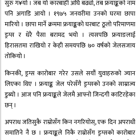
सुरु ग¥यो । जब यो कारबाही अघि बढ्यो, तब फ्रयाङ्कको नाम
पनि अगाडि आयो । १९७५ जनवरीमा उनको घरमा छापा
मारियो । छापा मार्ने क्रममा फ्रयाङ्कको घरबाट ठूलो परिमाणमा
ड्रग्स र धेरै पैसा बरामद भयो । त्यसपछि फ्रयाङलाई
हिरासतमा राखियो र केही समयपछि ७० वर्षको जेलसजाय
तोकियो ।
किनकी, ड्रग्स कारोबार गरेर उसले सयौं युवाहरुको ज्यान
लिएका थिए । फ्रयाङ्क जेल परेसँगै ड्रग्सको उनको साम्राज्य
डुब्यो । आज पनि फ्रयाङ्कले जेलमै आफ्नो जिन्दगी काटिरहेका
छन् ।
अपराध जतिसुकै राम्रोसँग किन नगरियोस्, एक दिन अपराधी
समातिने नै छ । फ्रयाङ्कले निकै राम्रोसँग ड्रग्सको कारोबार