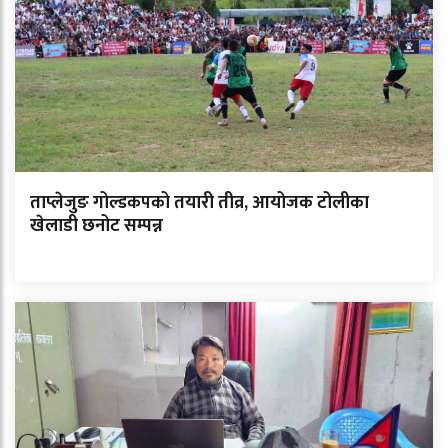
ताप्लेजुङ गोल्डकपको तयारी तीव्र, आयोजक टोलीका
खेलाडी छनोट सम्पन्न