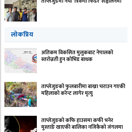
ताप्लेजुङमा नयाँ ‘त्रिवेणी फिडर’ सञ्चालनमा
लोकप्रिय
अतिकम विकसित मुलुकबाट नेपालको
स्तरोन्नती हुन कोभिड बाधक
ताप्लेजुङको फुलबारीमा बाख्रा चराउन गएकी
महिलाको करेन्ट लागेर मृत्यु
ताप्लेजुङको कफि हाउसमा कफी भनेर
मुस्ताङे खाएकी बालिका नजिकैको जंगलमा