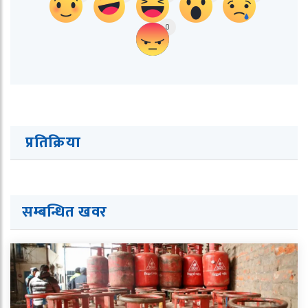
0
प्रतिक्रिया
सम्बन्धित ख
व
र