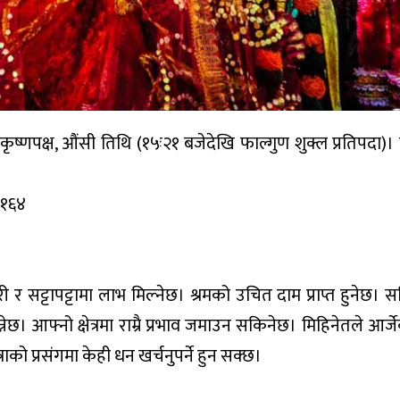
ष्णपक्ष, औंसी तिथि (१५ः२१ बजेदेखि फाल्गुण शुक्ल प्रतिपदा)। पू
२१६४
ेदारी र सट्टापट्टामा लाभ मिल्नेछ। श्रमको उचित दाम प्राप्त हुनेछ। 
नेछ। आफ्नो क्षेत्रमा राम्रै प्रभाव जमाउन सकिनेछ। मिहिनेतले आर्
ाको प्रसंगमा केही धन खर्चनुपर्ने हुन सक्छ।