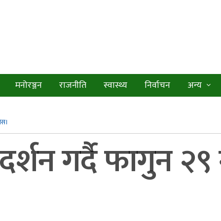
मनोरञ्जन
राजनीति
स्वास्थ्य
निर्वाचन
अन्य
होस।
र्शन गर्दै फागुन २
।