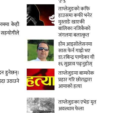
ताप्लेजुङको कफि
हाउसमा कफी भनेर
मुस्ताङे खाएकी
ाममा केही
बालिका नजिकैको
ि सहयाेगीले
जंगलमा बलात्कृत
होम आइसोलेसनमा
सास फेर्न गाह्रो भए
डा.रबिन्द्र पाण्डेका यी
१६ सुझाव पढ्नुहोस्
न हुनेछन्।
ताप्लेजुङमा बाम्फोक
प्रहार गरि छोराद्वारा
इदा उठाउने
आमाको हत्या
ताप्लेजुङका एभेङ मृत
अवस्थाम फेला