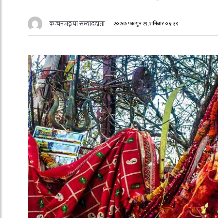
कन्चनजङ्घा सम्वाददाता
२०७७ फाल्गुन २९, शनिबार ०६:३९