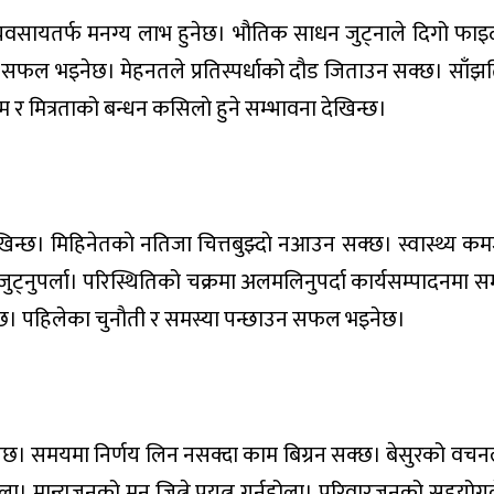
छन्। व्यवसायतर्फ मनग्य लाभ हुनेछ। भौतिक साधन जुट्नाले दिगो फाइ
ाउन सफल भइनेछ। मेहनतले प्रतिस्पर्धाको दौड जिताउन सक्छ। साँझत
्रेम र मित्रताको बन्धन कसिलाे हुने सम्भावना देखिन्छ।
 देखिन्छ। मिहिनेतकाे नतिजा चित्तबुझ्दाे नआउन सक्छ। स्वास्थ्य क
जुट्नुपर्ला। परिस्थितिको चक्रमा अलमलिनुपर्दा कार्यसम्पादनमा स
नेछ। पहिलेका चुनाैती र समस्या पन्छाउन सफल भइनेछ।
 पाइनेछ। समयमा निर्णय लिन नसक्दा काम बिग्रन सक्छ। बेसुरको वचनल
ा। मान्यजनको मन जित्ने प्रयत्न गर्नुहोला। परिवारजनको सहयोगल