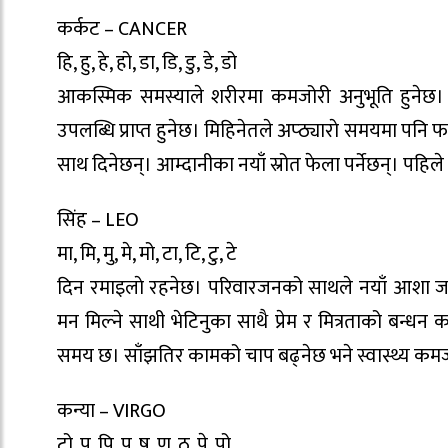
कर्कट – CANCER
हि, हु, हे, हो, डा, डि, डु, डे, डो
आकस्मिक समस्याले शरीरमा कमजोरी अनुभूति हुनेछ।
उपलब्धि प्राप्त हुनेछ। मिहिनेतले अप्ठ्याराे समयमा पन
साथ दिनेछन्। आम्दानीका नयाँ स्रोत फेला पर्नेछन्। पहि
सिंह – LEO
मा, मि, मु, मे, मो, टा, टि, टु, टे
दिन रमाइलाे रहनेछ। परिवारजनको साथले नयाँ आशा जग
मन मिल्ने साथी भेटिनुका साथै प्रेम र मित्रताको बन्
समय छ। साँझतिर कामको चाप बढ्नेछ भने स्वास्थ्य कमजा
कन्या – VIRGO
टो, प, पि, पु, ष, ण, ठ, पे, पो