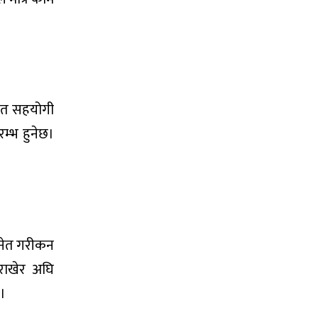
मेत सहयोगी
म्भ हुनेछ।
हिनेत गरीकन
 राखेर अघि
छ।