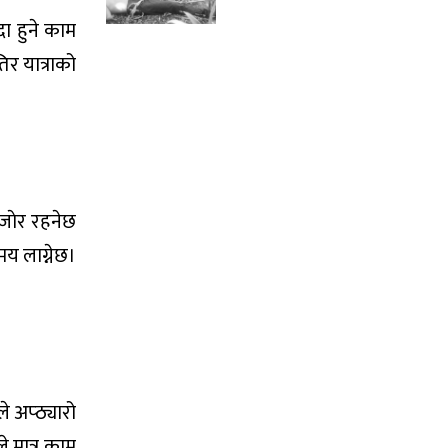
दा हुने काम
िर यात्राको
मजाेर रहनेछ
मय लाग्नेछ।
े अप्ठ्यारो
े मात्र काम