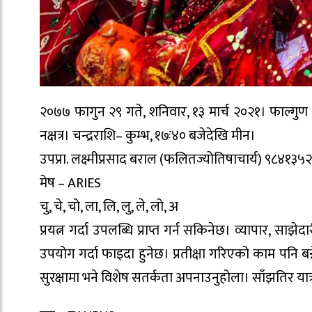
२०७७ फागुन २९ गते, शनिवार, १३ मार्च २०२१। फाल्गुण कृ
नक्षत्र। चन्द्रराशि– कुम्भ, १७ः४० बजेदेखि मीन।
उपप्रा. लक्ष्मीप्रसाद बराल (फलितज्योतिषाचार्य) ९८४१३५
मेष – ARIES
चु, चे, चो, ला, लि, लु, ले, लो, अ
प्रयत्न गर्दा उपलब्धि प्राप्त गर्न सकिनेछ। व्यापार, साझ
उपयोग गर्दा फाइदा हुनेछ। प्रतीक्षा गरिएको काम पनि बन्
सुरक्षामा भने विशेष सतर्कता अपनाउनुहोला। साँझतिर यात्र