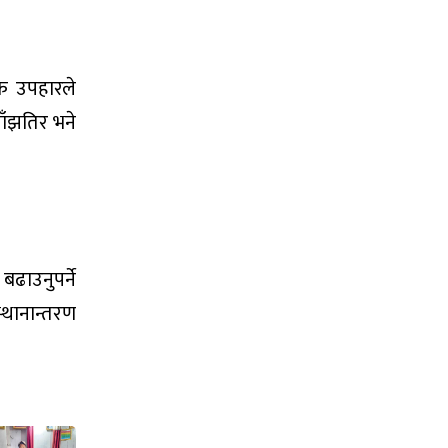
षक उपहारले
ाँझतिर भने
बढाउनुपर्ने
्थानान्तरण