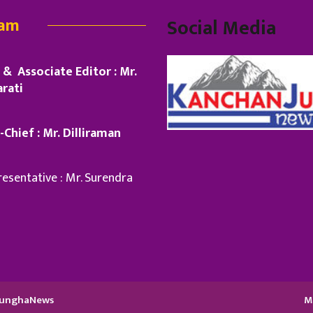
eam
Social Media
& Associate Editor : Mr.
rati
-Chief : Mr. Dilliraman
esentative : Mr. Surendra
njunghaNews
M