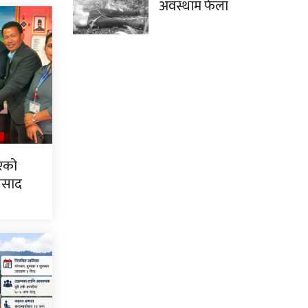
अवस्थाम फेला
िरको
्रसाद