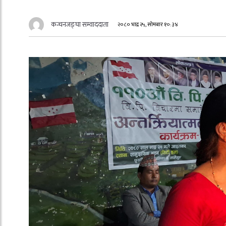
कन्चनजङ्घा सम्वाददाता
२०८० भाद्र २५, सोमबार १०:३४