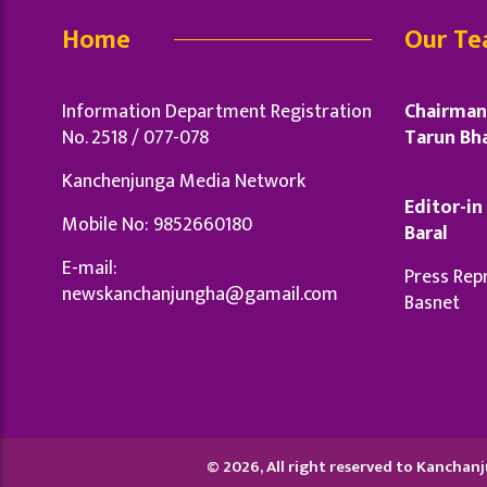
Home
Our T
Information Department Registration
Chairman 
No. 2518 / 077-078
Tarun Bha
Kanchenjunga Media Network
Editor-in 
Mobile No: 9852660180
Baral
E-mail:
Press Repr
newskanchanjungha@gamail.com
Basnet
© 2026, All right reserved to Kancha