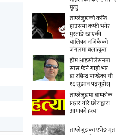
मृत्यु
ताप्लेजुङको कफि
हाउसमा कफी भनेर
मुस्ताङे खाएकी
बालिका नजिकैको
जंगलमा बलात्कृत
होम आइसोलेसनमा
सास फेर्न गाह्रो भए
डा.रबिन्द्र पाण्डेका यी
१६ सुझाव पढ्नुहोस्
ताप्लेजुङमा बाम्फोक
प्रहार गरि छोराद्वारा
आमाको हत्या
ताप्लेजुङका एभेङ मृत