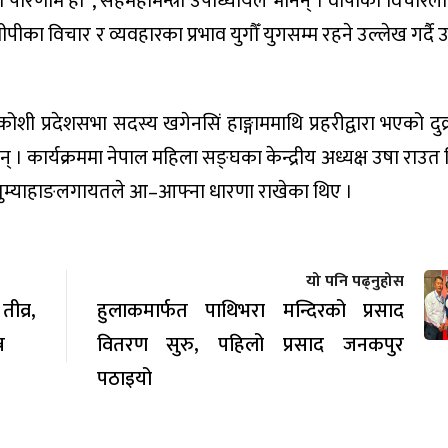
ारको परिणाम हो”, सहमहामन्त्री उपाध्यायले भनिन् । वीपीको विचा
वीपीका विचार र व्यवहारका प्रभाव युगौँ युगसम्म रहने उल्लेख गर्दै उ
शी प्रदेशसभा सदस्य खगेनसिं हाङ्गाममाथि प्रहरीद्वारा भएको दुव्र
 । कार्यक्रममा नेपाल महिला सङ्घका केन्द्रीय अध्यक्ष उषा राउत म
साद तुम्याहाङलगायतले आ–आफ्ना धारणा राखेका थिए ।
यो पनि पढ्नुहोस
व्र,
हुलाकमार्फत पाथिभरा मन्दिरको प्रसाद
न
वितरण सुरु, पहिलो प्रसाद जनकपुर
पठाइयो