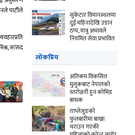
रलाई अनुसरण
नले पार्टीले
सुकेटार विमानस्थलमा
दुई महिनादेखि उडान
ठप्प, यात्रु अभावले
्यवहारप्रति
नियमित सेवा प्रभावित
िश्र, सांसद
लोकप्रिय
अतिकम विकसित
मुलुकबाट नेपालको
स्तरोन्नती हुन कोभिड
बाधक
ताप्लेजुङको
फुलबारीमा बाख्रा
चराउन गएकी
महिलाको करेन्ट लागेर