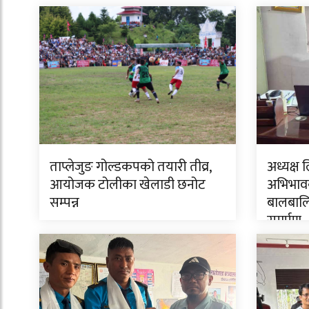
ताप्लेजुङ गोल्डकपको तयारी तीव्र,
अध्यक्ष 
आयोजक टोलीका खेलाडी छनोट
अभिभावक
सम्पन्न
बालबालि
समर्पण