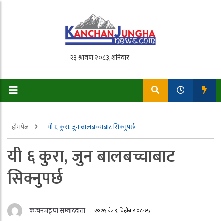
होमपेज
यी ६ कुरा, जुन बालबच्चाबाट सिक्नुपर्छ
यी ६ कुरा, जुन बालबच्चाबाट
सिक्नुपर्छ
कन्चनजङ्घा सम्वाददाता
२०७९ चैत्र ९, बिहीबार ०८:४५