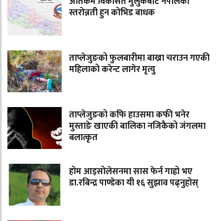
अतिकम विकसित मुलुकबाट नेपालको
स्तरोन्नती हुन कोभिड बाधक
ताप्लेजुङको फुलबारीमा बाख्रा चराउन गएकी
महिलाको करेन्ट लागेर मृत्यु
ताप्लेजुङको कफि हाउसमा कफी भनेर
मुस्ताङे खाएकी बालिका नजिकैको जंगलमा
बलात्कृत
होम आइसोलेसनमा सास फेर्न गाह्रो भए
डा.रबिन्द्र पाण्डेका यी १६ सुझाव पढ्नुहोस्