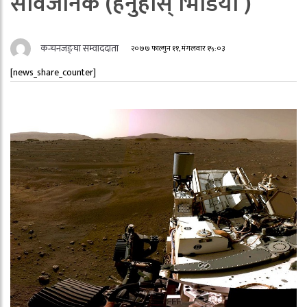
सार्वजनिक (हेर्नुहाेस् भिडियाे )
कन्चनजङ्घा सम्वाददाता
२०७७ फाल्गुन ११, मंगलवार १५:०३
[news_share_counter]