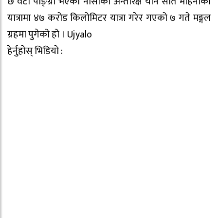
छ वटा पाङ्ग्रा भएको नासाको अन्तरिक्ष यान सात महिनाको
यात्रामा ४७ करोड किलोमिटर यात्रा गरेर गएको ७ गते मङ्गल
ग्रहमा पुगेको हो । Ujyalo
हेर्नुहाेस् भिडियाे :