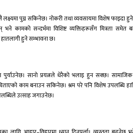
िलै लक्ष्यमा पुग्न सकिनेछ। नोकरी तथा व्यवसायमा विशेष फाइदा ह
् भने कामको सन्दर्भमा विशिष्ट व्यक्तिहरूसँग मित्रता समेत 
्व हातलागी हुने सम्भावना छ।
ा पुर्याउनेछ। सानो प्रयत्नले धेरैको भलाइ हुन सक्छ। सामाजि
ै चिताएको काम बनाउन सकिनेछ। श्रम परे पनि विशेष उपलब्धि हा
पलब्धिले उत्साह जगाउनेछ।
्यका लागि आहार–विहारमा ध्यान दिनुपर्ला। व्यस्तता बढ्नेछ भ