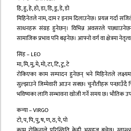
हि, हु, हे, हो, डा, डि, डु, डे, डो
मिहिनेतले नाम, दाम र इनाम दिलाउनेछ। प्रयत्न गर्दा सज
साधनहरू संग्रह हुनेछन्। विभिन्न अवसरले पछ्याउनेछन
सामाजिक प्रभाव पनि बढ्नेछ। आफ्नो वर्ग वा क्षेत्रमा नेतृत
सिंह – LEO
मा, मि, मु, मे, मो, टा, टि, टु, टे
रोकिएका काम सम्पादन हुनेछन् भने मिहिनेतले लक्ष्यम
सुल्झाउने जिम्मेवारी आउन सक्छ। चुनौतीहरू पन्छाउँद
भविष्यका लागि सम्भावना खोजी गर्ने समय छ। भाैतिक उ
कन्या – VIRGO
टो, प, पि, पु, ष, ण, ठ, पे, पो
काम राेकिनाले परिस्थिति केही असहज बन्नेछ। स्वास्थ