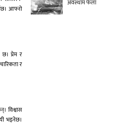
अवस्थाम फेला
नेछ। आफ्नो
छ। प्रेम र
पचारिकता र
्। विश्वास
जयी भइनेछ।