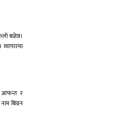
िलो बन्नेछ।
। व्यापारमा
छ। आफन्त र
 नाम बिग्रन