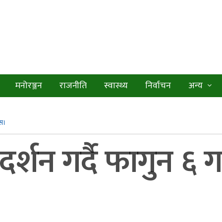
मनोरञ्जन
राजनीति
स्वास्थ्य
निर्वाचन
अन्य
ोस।
र्शन गर्दै फागुन ६ 
।