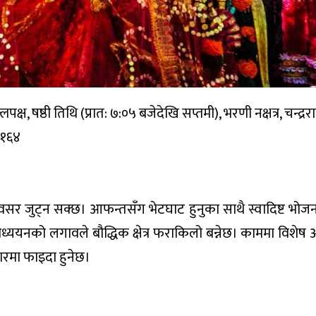
्ष, षष्ठी तिथि (प्रात: ७:०५ बजेदेखि सप्तमी), भरणी नक्षत्र, चन्द्रर
२१६४
अवसर जुट्न सक्छ। आफन्तसँग भेटघाट हुनुका साथै स्वादिष्ट भो
अध्ययनको लगावले बौद्धिक क्षेत्र फराकिलो बन्नेछ। काममा विशेष अ
रमा फाइदा हुनेछ।