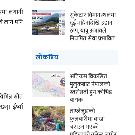
ायमा लगानी
सुकेटार विमानस्थलमा
्च लागे पनि
दुई महिनादेखि उडान
ठप्प, यात्रु अभावले
नियमित सेवा प्रभावित
लोकप्रिय
अतिकम विकसित
मुलुकबाट नेपालको
स्तरोन्नती हुन कोभिड
भिन्न स्रोत
बाधक
्। ईर्ष्या
ताप्लेजुङको
फुलबारीमा बाख्रा
चराउन गएकी
महिलाको करेन्ट लागेर