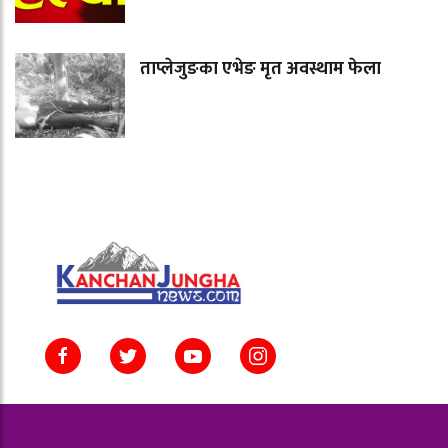
ताप्लेजुङका एभेङ मृत अवस्थाम फेला