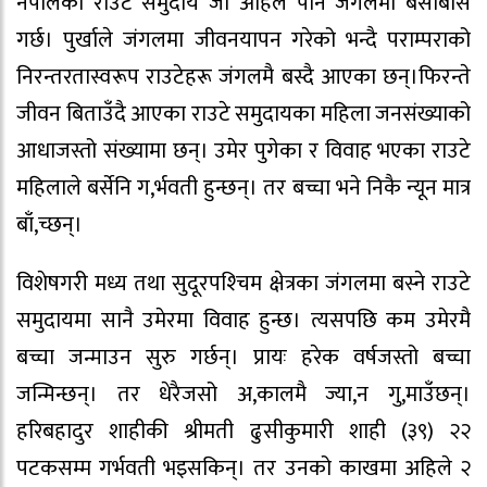
नेपालको राउटे समुदाय जो अहिले पनि जंगलमा बसोबास
गर्छ। पुर्खाले जंगलमा जीवनयापन गरेको भन्दै पराम्पराको
निरन्तरतास्वरूप राउटेहरू जंगलमै बस्दै आएका छन्।फिरन्ते
जीवन बिताउँदै आएका राउटे समुदायका महिला जनसंख्याको
आधाजस्तो संख्यामा छन्। उमेर पुगेका र विवाह भएका राउटे
महिलाले बर्सेनि ग,र्भवती हुन्छन्। तर बच्चा भने निकै न्यून मात्र
बाँ,च्छन्।
विशेषगरी मध्य तथा सुदूरपश्‍चिम क्षेत्रका जंगलमा बस्ने राउटे
समुदायमा सानै उमेरमा विवाह हुन्छ। त्यसपछि कम उमेरमै
बच्चा जन्माउन सुरु गर्छन्। प्रायः हरेक वर्षजस्तो बच्चा
जन्मिन्छन्। तर धेरैजसो अ,कालमै ज्या,न गु,माउँछन्।
हरिबहादुर शाहीकी श्रीमती ढुसीकुमारी शाही (३९) २२
पटकसम्म गर्भवती भइसकिन्। तर उनको काखमा अहिले २