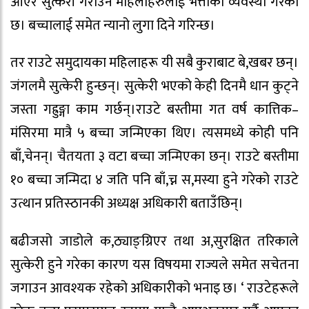
आएर सुत्केरी गराउने महिलाहरुलाई भत्ताको व्यवस्था गरेको
छ। बच्चालाई समेत न्यानो लुगा दिने गरिन्छ।
तर राउटे समुदायका महिलाहरू यी सबै कुराबाट बे,खबर छन्।
जंगलमै सुत्केरी हुन्छन्। सुत्केरी भएको केही दिनमै धान कुट्ने
जस्ता गह्रुङ्गा काम गर्छन्।राउटे बस्तीमा गत वर्ष कात्तिक–
मंसिरमा मात्रै ५ बच्चा जन्मिएका थिए। त्यसमध्ये कोही पनि
बाँ,चेनन्। चैतयता ३ वटा बच्चा जन्मिएका छन्। राउटे बस्तीमा
१० बच्चा जन्मिदा ४ जति पनि बाँ,च्न स,मस्या हुने गरेको राउटे
उत्थान प्रतिस्ठानकी अध्यक्ष अधिकारी बताउँछिन्।
बढीजसो जाडोले क,ठ्याङ्ग्रिएर तथा अ,सुरक्षित तरिकाले
सुत्केरी हुने गरेका कारण यस विषयमा राज्यले समेत सचेतना
जगाउन आवश्यक रहेको अधिकारीको भनाइ छ। ‘ राउटेहरूले