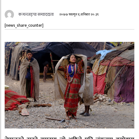
कन्चनजङ्घा सम्वाददाता
२०७७ फाल्गुन १, शनिबार २०:३९
[news_share_counter]