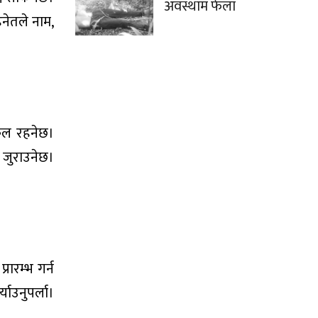
अवस्थाम फेला
नेतले नाम,
कूल रहनेछ।
र जुराउनेछ।
रारम्भ गर्न
ाउनुपर्ला।