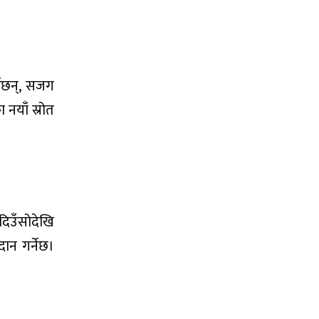
नेछन्, सजग
नयाँ स्रोत
दिउँसोदेखि
ान गर्नेछ।