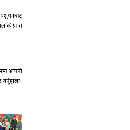
था पशुधनबाट
धि प्राप्त
ाममा आफ्नो
 गर्नुहोला।