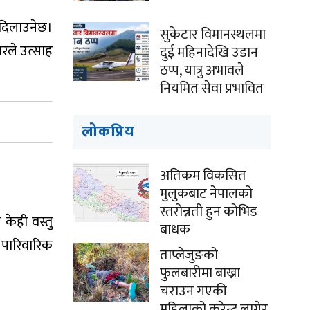
म दिलाउनेछ।
सुकेटार विमानस्थलमा
ारले उत्साह
दुई महिनादेखि उडान
ठप्प, यात्रु अभावले
नियमित सेवा प्रभावित
लोकप्रिय
अतिकम विकसित
मुलुकबाट नेपालको
स्तरोन्नती हुन कोभिड
केही वस्तु
बाधक
 पारिवारिक
ताप्लेजुङको
फुलबारीमा बाख्रा
चराउन गएकी
महिलाको करेन्ट लागेर