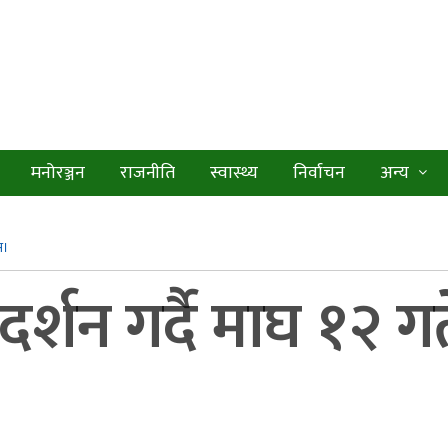
मनोरञ्जन
राजनीति
स्वास्थ्य
निर्वाचन
अन्य
स।
र्शन गर्दै माघ १२ 
।