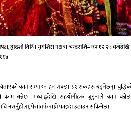
, द्वादशी तिथि। मृगशिरा नक्षत्र। चन्द्रराशि– वृष १२:२५ बजेदेखि
२१६४
िताएको काम सम्पादन हुन सक्छ। प्रशंसकहरू बढ्नेछन्। बुद्धि
ो काम बन्नेछ। मध्याह्नदेखि सहयोगीहरू जुट्नाले काम बन्ने
घि नसर्नुहोला, पेसातर्फ राम्रो फाइदा उठाउन सकिनेछ।