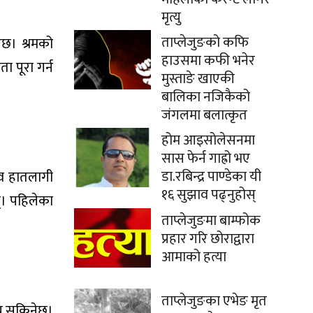
मृत्यु
ताप्लेजुङको कफि
ेछ। श्रमको
हाउसमा कफी भनेर
ा पूरा गर्न
मुस्ताङे खाएकी
बालिका नजिकैको
जंगलमा बलात्कृत
होम आइसोलेसनमा
सास फेर्न गाह्रो भए
डा.रबिन्द्र पाण्डेका यी
त्व हातलागी
१६ सुझाव पढ्नुहोस्
्। पहिलेका
ताप्लेजुङमा बाम्फोक
प्रहार गरि छोराद्वारा
आमाको हत्या
ताप्लेजुङका एभेङ मृत
ुग्न सकिनेछ।