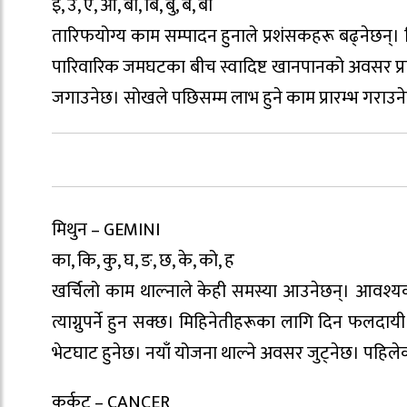
इ, उ, ए, ओ, बा, बि, बु, बे, बो
तारिफयोग्य काम सम्पादन हुनाले प्रशंसकहरू बढ्नेछन्। व
पारिवारिक जमघटका बीच स्वादिष्ट खानपानको अवसर प्राप्
जगाउनेछ। सोखले पछिसम्म लाभ हुने काम प्रारम्भ गराउने
मिथुन – GEMINI
का, कि, कु, घ, ङ, छ, के, को, ह
खर्चिलो काम थाल्नाले केही समस्या आउनेछन्। आवश्यकत
त्याग्नुपर्ने हुन सक्छ। मिहिनेतीहरूका लागि दिन फल
भेटघाट हुनेछ। नयाँ योजना थाल्ने अवसर जुट्नेछ। पहिल
कर्कट – CANCER