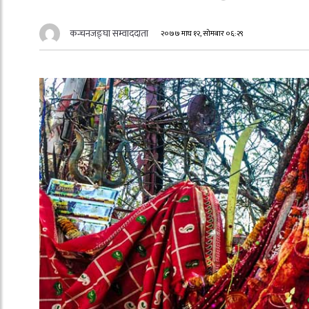
कन्चनजङ्घा सम्वाददाता
२०७७ माघ १२, सोमबार ०६:२९