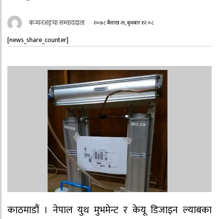
कन्चनजङ्घा सम्वाददाता
२०७८ बैशाख २९, बुधबार १२:०८
[news_share_counter]
काठमाडौं । नेपाल युथ मुभमेन्ट र केयू डिजाइन ल्याबका