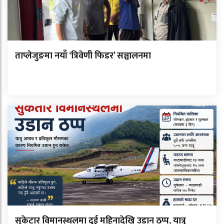
ताप्लेजुङमा नयाँ ‘त्रिवेणी फिडर’ सञ्चालनमा
सुकेटार विमानस्थलमा दुई महिनादेखि उडान ठप्प, यात्रु