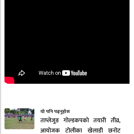
यो पनि पढ्नुहोस
ताप्लेजुङ गोल्डकपको तयारी तीव्र,
आयोजक टोलीका खेलाडी छनोट