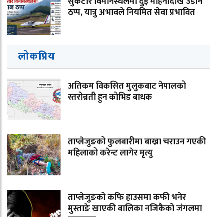
सुकेटार विमानस्थलमा दुई महिनादेखि उडान
ठप्प, यात्रु अभावले नियमित सेवा प्रभावित
लोकप्रिय
अतिकम विकसित मुलुकबाट नेपालको
स्तरोन्नती हुन कोभिड बाधक
ताप्लेजुङको फुलबारीमा बाख्रा चराउन गएकी
महिलाको करेन्ट लागेर मृत्यु
ताप्लेजुङको कफि हाउसमा कफी भनेर
मुस्ताङे खाएकी बालिका नजिकैको जंगलमा