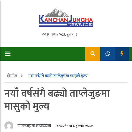
होमपेज
नयाँ वर्षसंगै बढ्यो ताप्लेजुङमा मासुको मुल्य
नयाँ वर्षसंगै बढ्यो ताप्लेजुङमा
मासुको मुल्य
कन्चनजङ्घा सम्वाददाता
२०७८ बैशाख ३, शुक्रबार ०७:३९