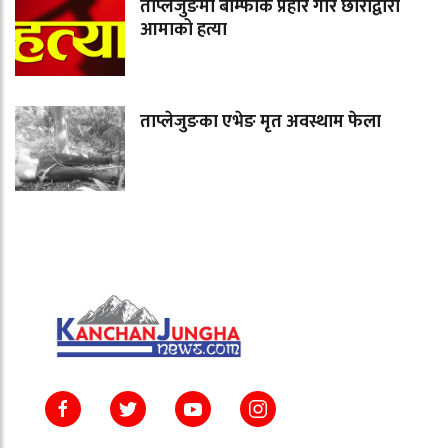
ताप्लेजुङमा बाम्फोक प्रहार गरि छोराद्वारा
आमाको हत्या
ताप्लेजुङका एभेङ मृत अवस्थाम फेला