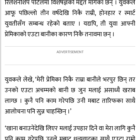
रिलेशनशिप पोर्टलमा विशेषज्ञको मद्दत मागेका छन् । युवकले
आफू पछिल्लो तीन वर्षदेखि निकै राम्री, होनहार र स्मार्ट
युवतीसँग सम्बन्ध रहेको बताए । यद्यपि, ती युवा आफ्नी
प्रेमिकाको एउटा बानीका कारण निकै तनावमा छन् ।
युवकले लेखे, ‘मेरी प्रेमिका निकै राम्रा बानीले भरपुर छिन् तर
उनको एउटा अचम्मको बानी छ जुन मलाई असाध्यै खराब
लाग्छ । कुनै पनि काम गरेपछि उनी मबाट तारिफका साथै
आलोचना पनि सुन्न चाहन्छिन् ।’
‘खाना बनाउनेदेखि लिएर मलाई उपहार दिने वा मेरा लागि कुनै
पनि काम गरेपछि उनले मबाट धन्यवादका साथै एउटा राम्रो