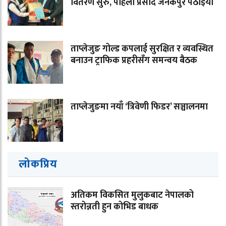
वितरण सुरु, पहिलो प्रसाद जनकपुर पठाइयो
ताप्लेजुङ गोल्ड कपलाई सुरक्षित र व्यवस्थित
बनाउन ट्राफिक प्रहरीसँग समन्वय बैठक
ताप्लेजुङमा नयाँ ‘त्रिवेणी फिडर’ सञ्चालनमा
लोकप्रिय
अतिकम विकसित मुलुकबाट नेपालको
स्तरोन्नती हुन कोभिड बाधक