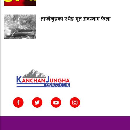
ताप्लेजुङका एभेङ मृत अवस्थाम फेला