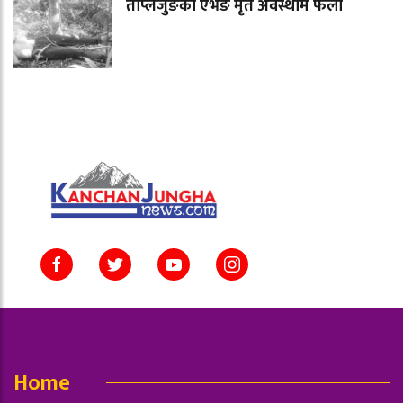
ताप्लेजुङका एभेङ मृत अवस्थाम फेला
Home