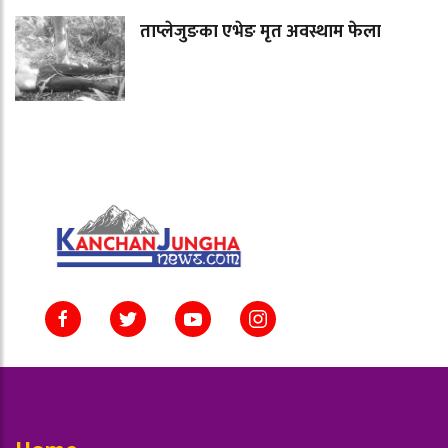
ताप्लेजुङका एभेङ मृत अवस्थाम फेला