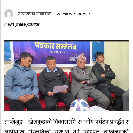
कन्चनजङ्घा सम्वाददाता
२०८२ माघ १२, सोमबार ११:५८
[news_share_counter]
ताप्लेजुङ । खेलकुदको विकाससँगै स्थानीय पर्यटन प्रवर्द्धन र
लोपोन्मुख संस्कृतिको संरक्षण गर्ने उद्देश्यले ताप्लेजुङको