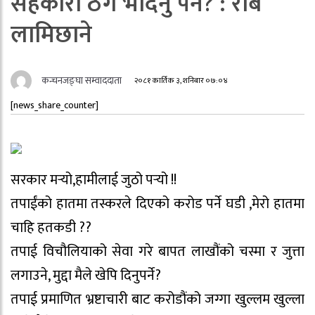
सहकारी ठग भैदिनु पर्ने? : रबि
लामिछाने
कन्चनजङ्घा सम्वाददाता
२०८१ कार्तिक ३, शनिबार ०७:०४
[news_share_counter]
सरकार मर्‍यो,हामीलाई जुठो पर्‍यो !!
तपाईंको हातमा तस्करले दिएको करोड पर्ने घडी ,मेरो हातमा
चाहि हतकडी ??
तपाई विचौलियाको सेवा गरे बापत लाखौंको चस्मा र जुत्ता
लगाउने, मुद्दा मैले खेपि दिनुपर्ने?
तपाई प्रमाणित भ्रष्टाचारी बाट करोडौंको जग्गा खुल्लम खुल्ला