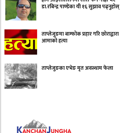
होम आइसोलेसनमा सास फेर्न गाह्रो भए
डा.रबिन्द्र पाण्डेका यी १६ सुझाव पढ्नुहोस्
ताप्लेजुङमा बाम्फोक प्रहार गरि छोराद्वारा
आमाको हत्या
ताप्लेजुङका एभेङ मृत अवस्थाम फेला