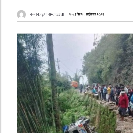
कन्चनजङ्घा सम्वाददाता
२०८१ जेष्ठ २०, आईतवार १८:१२