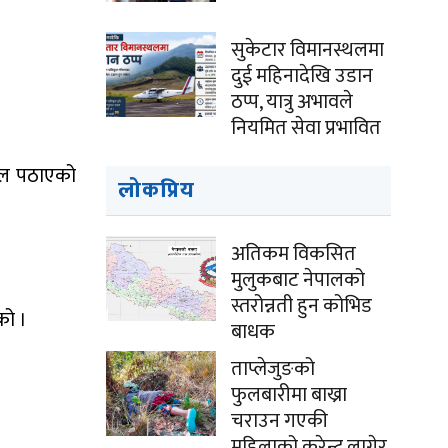
सुकेटार विमानस्थलमा
दुई महिनादेखि उडान
ठप्प, यात्रु अभावले
नियमित सेवा प्रभावित
ताल पठाएको
लोकप्रिय
अतिकम विकसित
मुलुकबाट नेपालको
स्तरोन्नती हुन कोभिड
को ।
बाधक
ताप्लेजुङको
फुलबारीमा बाख्रा
चराउन गएकी
महिलाको करेन्ट लागेर