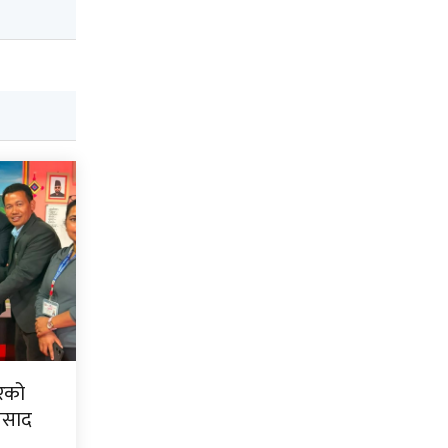
िरको
्रसाद