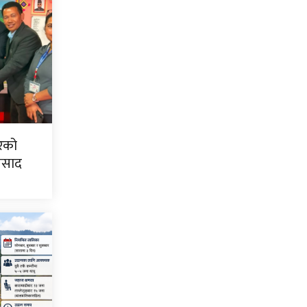
िरको
्रसाद