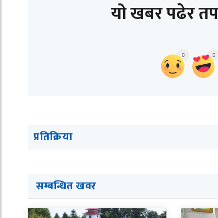
यो खबर पढेर तप
0
0
प्रतिक्रिया
सम्बन्धित ख
व
र