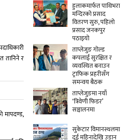
हुलाकमार्फत पाथिभरा
मन्दिरको प्रसाद
वितरण सुरु, पहिलो
प्रसाद जनकपुर
पठाइयो
र पदाधिकारी
ताप्लेजुङ गोल्ड
कपलाई सुरक्षित र
त तानिने र
व्यवस्थित बनाउन
ट्राफिक प्रहरीसँग
समन्वय बैठक
ताप्लेजुङमा नयाँ
‘त्रिवेणी फिडर’
सञ्चालनमा
ो मापदण्ड,
सुकेटार विमानस्थलमा
दुई महिनादेखि उडान