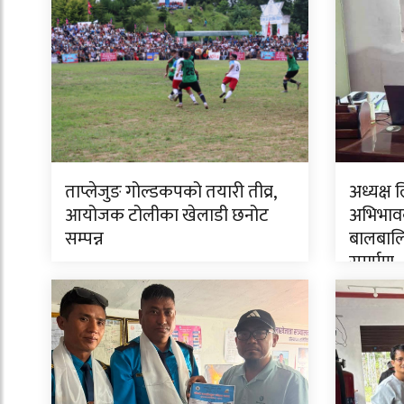
ताप्लेजुङ गोल्डकपको तयारी तीव्र,
अध्यक्ष 
आयोजक टोलीका खेलाडी छनोट
अभिभावक
सम्पन्न
बालबालि
समर्पण