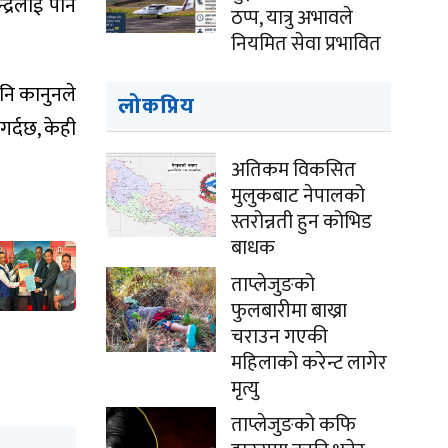
न्द्रलाई पनि
ठप्प, यात्रु अभावले
नियमित सेवा प्रभावित
भनि कानुनले
लोकप्रिय
गर्दछ, केही
अतिकम विकसित
मुलुकबाट नेपालको
स्तरोन्नती हुन कोभिड
बाधक
ताप्लेजुङको
फुलबारीमा बाख्रा
चराउन गएकी
महिलाको करेन्ट लागेर
मृत्यु
ताप्लेजुङको कफि