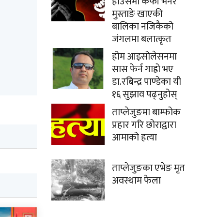
हाउसमा कफी भनेर
मुस्ताङे खाएकी
बालिका नजिकैको
जंगलमा बलात्कृत
होम आइसोलेसनमा
सास फेर्न गाह्रो भए
डा.रबिन्द्र पाण्डेका यी
१६ सुझाव पढ्नुहोस्
ताप्लेजुङमा बाम्फोक
प्रहार गरि छोराद्वारा
आमाको हत्या
ताप्लेजुङका एभेङ मृत
अवस्थाम फेला