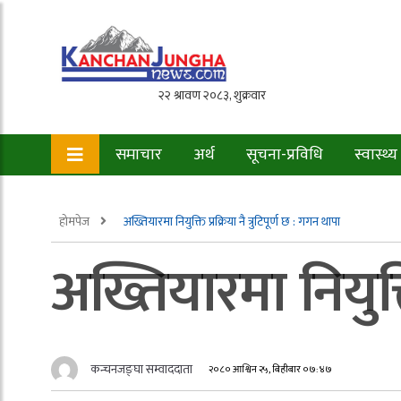
समाचार
अर्थ
सूचना-प्रविधि
स्वास्थ्य
होमपेज
अख्तियारमा नियुक्ति प्रक्रिया नै त्रुटिपूर्ण छ : गगन थापा
अख्तियारमा नियुक्ति
कन्चनजङ्घा सम्वाददाता
२०८० आश्विन २५, बिहीबार ०७:४७