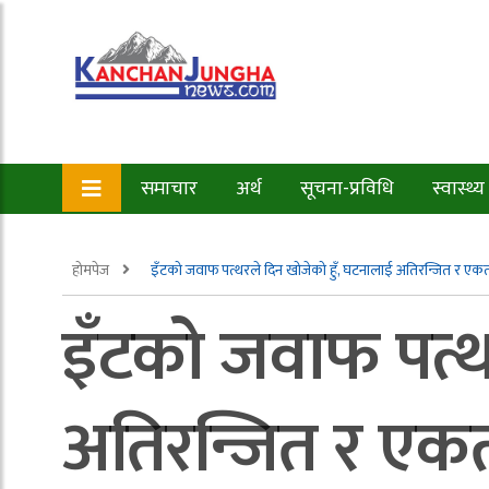
समाचार
अर्थ
सूचना-प्रविधि
स्वास्थ्य
होमपेज
इँटको जवाफ पत्थरले दिन खोजेको हुँ, घटनालाई अतिरन्जित र एकतर्फ
इँटको जवाफ पत्थ
अतिरन्जित र एकतर