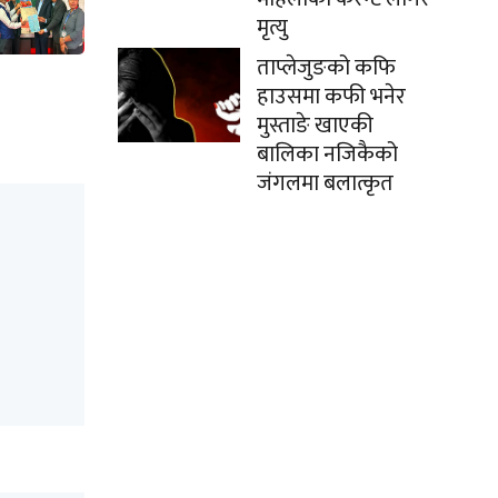
मृत्यु
ताप्लेजुङको कफि
हाउसमा कफी भनेर
मुस्ताङे खाएकी
बालिका नजिकैको
जंगलमा बलात्कृत