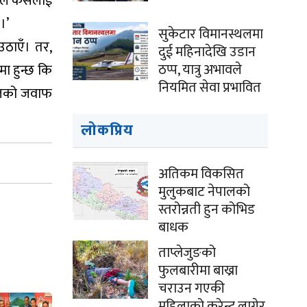
ैले कसैलाई
।’
सुकेटार विमानस्थलमा
उठाएँ। तर,
दुई महिनादेखि उडान
ठप्प, यात्रु अभावले
मा हुन्छ कि
नियमित सेवा प्रभावित
 फूलको जवाफ
लोकप्रिय
अतिकम विकसित
मुलुकबाट नेपालको
स्तरोन्नती हुन कोभिड
बाधक
ताप्लेजुङको
फुलबारीमा बाख्रा
चराउन गएकी
महिलाको करेन्ट लागेर