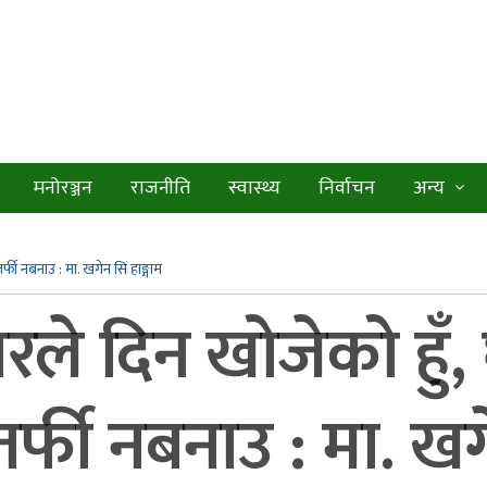
मनोरञ्जन
राजनीति
स्वास्थ्य
निर्वाचन
अन्य
ी नबनाउ : मा. खगेन सिं हाङ्गाम
रले दिन खोजेको हुँ
्फी नबनाउ : मा. खगेन