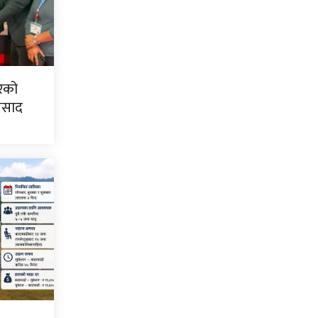
िरको
्रसाद