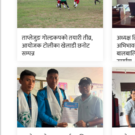
ताप्लेजुङ गोल्डकपको तयारी तीव्र,
अध्यक्ष 
आयोजक टोलीका खेलाडी छनोट
अभिभावक
सम्पन्न
बालबालि
समर्पण