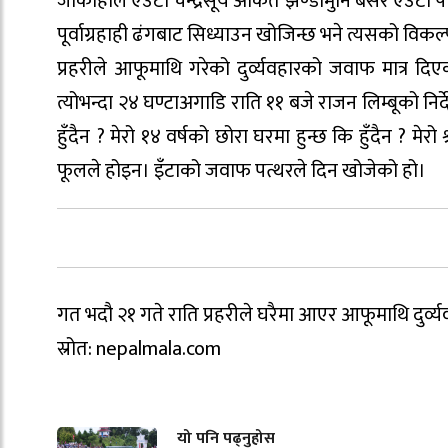
जोकोहीले एउटा चन्द्रसूर्य अंकित झण्डामुनि बसेर एउ
पूर्वाग्रहाही ढंगबाट सिध्याउन खोजिन्छ भने त्यसको विकल्
प्रहरीले आफूमाथि गरेको दुर्व्यवहारको जवाफ मात्र दिए
त्योभन्दा २४ घण्टाअगाडि राति ११ बजे राजन लिम्बूको निर्द
हुँदैन ? मेरो १४ वर्षको छोरा घरमा हुन्छ कि हुँदैन ? मेर
फूलले होइन। इँटाको जवाफ पत्थरले दिन खोजेको हो।
गत भदौ २१ गते राति प्रहरीले घरैमा आएर आफूमाथि दुर्व्यवह
स्रोत: nepalmala.com
यो पनि पढ्नुहोस