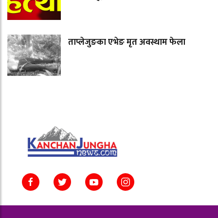
ताप्लेजुङका एभेङ मृत अवस्थाम फेला