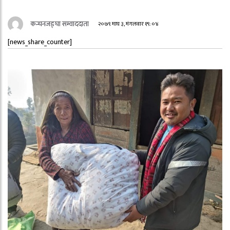
कन्चनजङ्घा सम्वाददाता
२०७९ माघ ३, मंगलवार १९:०४
[news_share_counter]