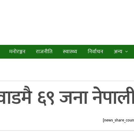
मनोरञ्जन
राजनीति
स्वास्थ्य
निर्वाचन
अन्य
ाडमै ६९ जना नेपाली 
[news_share_coun