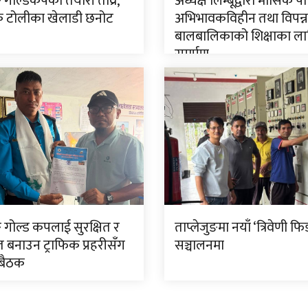
ङ गोल्डकपको तयारी तीव्र,
अध्यक्ष लिम्बूद्वारा मासिक प
टोलीका खेलाडी छनोट
अभिभावकविहीन तथा विपन्न
बालबालिकाको शिक्षाका ला
समर्पण
ङ गोल्ड कपलाई सुरक्षित र
ताप्लेजुङमा नयाँ ‘त्रिवेणी फि
त बनाउन ट्राफिक प्रहरीसँग
सञ्चालनमा
 बैठक