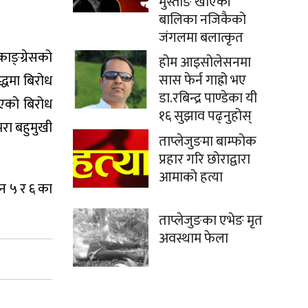
मुस्ताङे खाएकी
बालिका नजिकैको
जंगलमा बलात्कृत
काङ्ग्रेसको
होम आइसोलेसनमा
सास फेर्न गाह्रो भए
द्धमा बिरोध
डा.रबिन्द्र पाण्डेका यी
िएको बिरोध
१६ सुझाव पढ्नुहोस्
ीभरा बहुमुखी
ताप्लेजुङमा बाम्फोक
प्रहार गरि छोराद्वारा
आमाको हत्या
 न ५ र ६ का
ताप्लेजुङका एभेङ मृत
अवस्थाम फेला