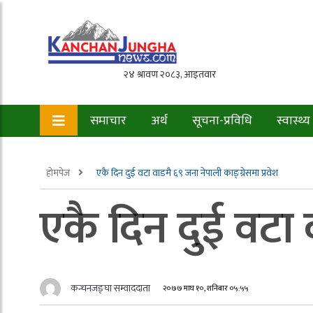
समाचार
अर्थ
सूचना-प्रविधि
स्वास्थ्य
होमपेज
एकै दिन दुई वटा वाडमै ६९ जना नेपाली काङ्ग्रेसमा प्रवेश
एकै दिन दुई वटा व
कन्चनजङ्घा सम्वाददाता
२०७७ माघ १०, शनिबार ०५:५५