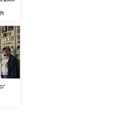
ारिश्रमिक
गि
डर’