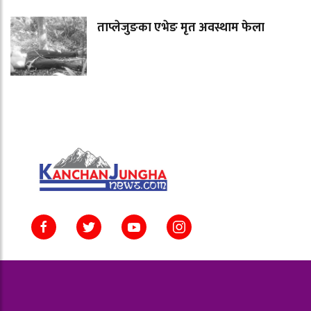
ताप्लेजुङका एभेङ मृत अवस्थाम फेला