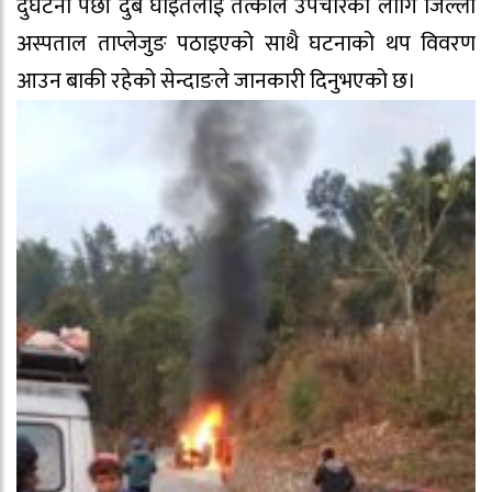
दुर्घटना पछी दुबै घाइतेलाई तत्काल उपचारको लागि जिल्ला
अस्पताल ताप्लेजुङ पठाइएको साथै घटनाको थप विवरण
आउन बाकी रहेको सेन्दाङले जानकारी दिनुभएको छ।